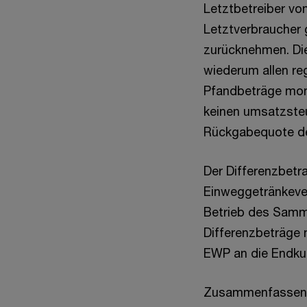
Letztbetreiber v
Letztverbraucher
zurücknehmen. Di
wiederum allen re
Pfandbeträge mona
keinen umsatzsteu
Rückgabequote de
Der Differenzbetr
Einweggetränkever
Betrieb des Samme
Differenzbeträge 
EWP an die Endku
Zusammenfassend 