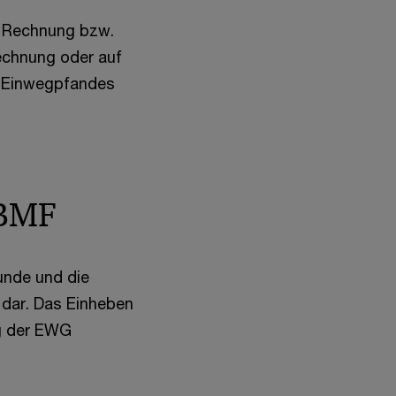
r Rechnung bzw.
echnung oder auf
es Einwegpfandes
 BMF
unde und die
 dar. Das Einheben
g der EWG