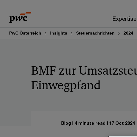
Skip
Skip
to
to
Expertise
content
footer
PwC Österreich
Insights
Steuernachrichten
2024
BMF zur Umsatzsteu
Einwegpfand
Blog
4 minute read
17 Oct 2024