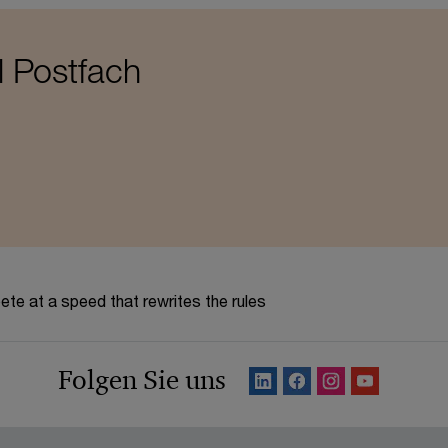
l Postfach
te at a speed that rewrites the rules
Folgen Sie uns