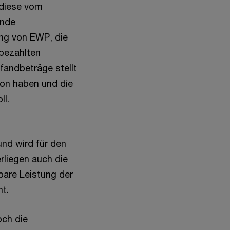
 diese vom
inde
ng von EWP, die
sbezahlten
fandbeträge stellt
ion haben und die
ll.
und wird für den
liegen auch die
bare Leistung der
t.
ch die