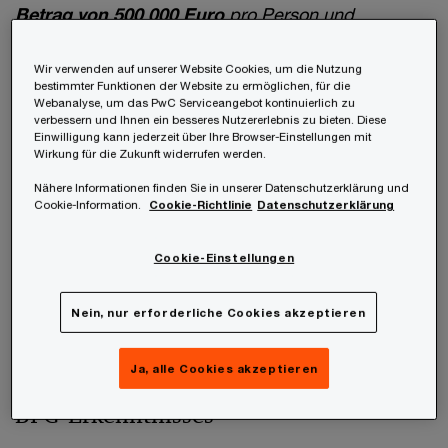
Betrag von 500 000 Euro
pro Person und
Wirtschaftsjahr
übersteigt
. […]
“
Wir verwenden auf unserer Website Cookies, um die Nutzung
bestimmter Funktionen der Website zu ermöglichen, für die
§ 8 Abs 3 FinStrG lautet wie folgt:
Webanalyse, um das PwC Serviceangebot kontinuierlich zu
verbessern und Ihnen ein besseres Nutzererlebnis zu bieten. Diese
Einwilligung kann jederzeit über Ihre Browser-Einstellungen mit
„(3)
Grob fahrlässig
handelt, wer ungewöhnlich
Wirkung für die Zukunft widerrufen werden.
und auffallend sorgfaltswidrig handelt, sodass der
Nähere Informationen finden Sie in unserer Datenschutzerklärung und
Cookie-Information.
Cookie-Richtlinie
Datenschutzerklärung
Eintritt eines dem gesetzlichen Tatbild
entsprechenden Sachverhaltes als geradezu
Cookie-Einstellungen
wahrscheinlich vorhersehbar war.“
Nein, nur erforderliche Cookies akzeptieren
Ja, alle Cookies akzeptieren
Zugrundeliegender Sachverhalt des
BFG-Erkenntnisses