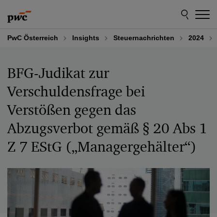
Skip
Skip
to
to
content
footer
PwC Österreich
Insights
Steuernachrichten
2024
BFG-Judikat zur
Verschuldensfrage bei
Verstößen gegen das
Abzugsverbot gemäß § 20 Abs 1
Z 7 EStG („Managergehälter“)