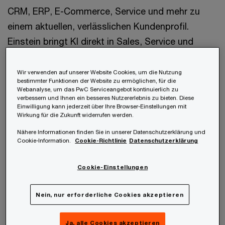
CRM, ERP, E-Commerce, Service und mehr zu
einem aktuellen, verlässlichen Kundenprofil.
Einstein bringt KI direkt in Sales, Service und
Marketing – für Empfehlungen,
Zusammenfassungen und Content-Vorschläge im
Wir verwenden auf unserer Website Cookies, um die Nutzung
bestimmter Funktionen der Website zu ermöglichen, für die
Workflow der Arbeit. Gemeinsam entsteht so die
Webanalyse, um das PwC Serviceangebot kontinuierlich zu
verbessern und Ihnen ein besseres Nutzererlebnis zu bieten. Diese
Basis für nahtlose, kanalübergreifende Erlebnisse
Einwilligung kann jederzeit über Ihre Browser-Einstellungen mit
und effizientere Prozesse im gesamten
Wirkung für die Zukunft widerrufen werden.
Unternehmen.
Nähere Informationen finden Sie in unserer Datenschutzerklärung und
Cookie-Information.
Cookie-Richtlinie
Datenschutzerklärung
Was Sie mit dem richtigen System erreichen
Cookie-Einstellungen
können:
Nein, nur erforderliche Cookies akzeptieren
Zentrale Datenquellen verbinden und
einheitliche Kundenprofile aufbauen.
Ja, alle Cookies akzeptieren