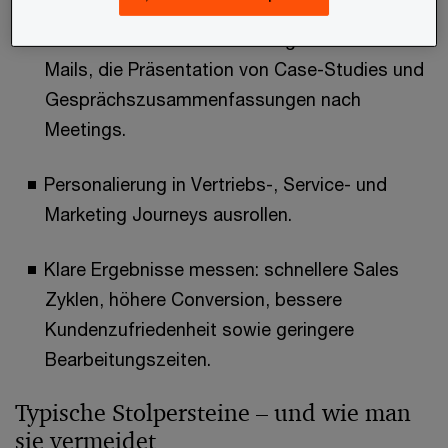
KI Assistenz für Standardaufgaben wie E
Mails, die Präsentation von Case-Studies und
Gesprächszusammenfassungen nach
Meetings.
Personalierung in Vertriebs-, Service- und
Marketing Journeys ausrollen.
Klare Ergebnisse messen: schnellere Sales
Zyklen, höhere Conversion, bessere
Kundenzufriedenheit sowie geringere
Bearbeitungszeiten.
Typische Stolpersteine – und wie man
sie vermeidet