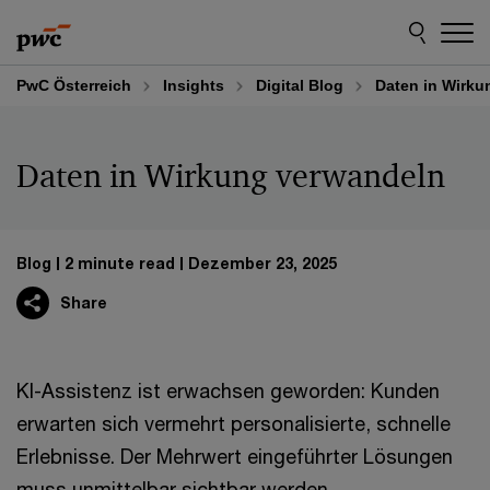
Skip
Skip
to
to
content
footer
PwC Österreich
Insights
Digital Blog
Daten in Wirku
Daten in Wirkung verwandeln
Blog
2 minute read
Dezember 23, 2025
Share
KI-Assistenz ist erwachsen geworden: Kunden
erwarten sich vermehrt personalisierte, schnelle
Erlebnisse. Der Mehrwert eingeführter Lösungen
muss unmittelbar sichtbar werden.