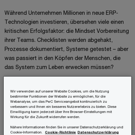
Während Unternehmen Millionen in neue ERP-
Technologien investieren, übersehen viele einen
kritischen Erfolgsfaktor: die Mindset Vorbereitung
ihrer Teams. Checklisten werden abgehakt,
Prozesse dokumentiert, Systeme getestet – aber
was passiert in den Köpfen der Menschen, die
das System zum Leben erwecken müssen?
Unser PwC Go-Live Fitness Workshop
Wir verwenden auf unserer Website Cookies, um die Nutzung
gemeinsam von den verantwortlichen Change-
bestimmter Funktionen der Website zu ermöglichen, für die
Management Teams von PwC Österreich und
Webanalyse, um das PwC Serviceangebot kontinuierlich zu
verbessern und Ihnen ein besseres Nutzererlebnis zu bieten. Diese
PwC Deutschland entwickelt stellt einen
Einwilligung kann jederzeit über Ihre Browser-Einstellungen mit
Wirkung für die Zukunft widerrufen werden.
Paradigmenwechsel in der Vorbereitungsmethodik
Nähere Informationen finden Sie in unserer Datenschutzerklärung und
dar. Statt sich ausschließlich auf Checklisten und
Cookie-Information.
Cookie-Richtlinie
Datenschutzerklärung