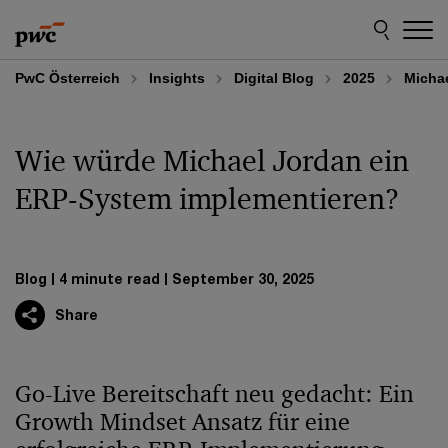
Skip
Skip
to
to
content
footer
PwC Österreich
Insights
Digital Blog
2025
Micha
Wie würde Michael Jordan ein
ERP-System implementieren?
Blog
4 minute read
September 30, 2025
Share
Go-Live Bereitschaft neu gedacht: Ein
Growth Mindset Ansatz für eine