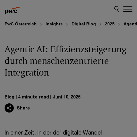
Skip
Skip
to
to
content
footer
PwC Österreich
Insights
Digital Blog
2025
Agenti
Agentic AI: Effizienzsteigerung
durch menschenzentrierte
Integration
Blog
4 minute read
Juni 10, 2025
Share
In einer Zeit, in der der digitale Wandel