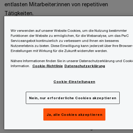
entlasten Mitarbeiter:innen von repetitiven
Tätigkeiten.
Dass die intelligenten Helfer bereits in den
Wir verwenden auf unserer Website Cookies, um die Nutzung bestimmter
Funktionen der Website zu ermöglichen, für die Webanalyse, um das PwC
Unternehmen angekommen sind, zeigt eine
Serviceangebot kontinuierlich zu verbessern und Ihnen ein besseres
Nutzererlebnis zu bieten. Diese Einwilligung kann jederzeit über Ihre Browser-
aktuelle PwC-Studie zu AI Agents: 88 % der
Einstellungen mit Wirkung für die Zukunft widerrufen werden.
befragten CEOs berichten, dass sie die das
Nähere Informationen finden Sie in unserer Datenschutzerklärung und Cooki
Budget für AI Agents erhöhen wollen, wobei 66 %
Information.
Cookie-Richtlinie
Datenschutzerklärung
angeben, dass AI Agents bereits jetzt deutlich die
Cookie-Einstellungen
Produktivität in ihrem Unternehmen gesteigert
haben.
Nein, nur erforderliche Cookies akzeptieren
Die positive Resonanz und die steigenden
Ja, alle Cookies akzeptieren
Investitionen im Bereich AI Agents verdeutlichen
den Mehrwert, den diese Technologie bieten kann.