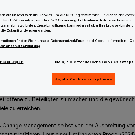
en auf unserer Website Cookies, um die Nutzung bestimmter Funktionen der Websi
, für die Webanalyse, um das PwC Serviceangebot kontinuierlich zu verbessern un
tzererlebnis zu bieten. Diese Einwilligung kann jederzeit über Ihre Browser-Einstell
 die Zukunft widerrufen werden.
rmationen finden Sie in unserer Datenschutzerklärung und Cookie-Information.
Co
ierte einen Wendepunkt bei der Integration Künstlicher
Datenschutzerklärung
pekte unseres beruflichen und alltäglichen Lebens. Au
 verschiedensten Geschäftsbereiche weiterhin eine di
instellungen
Nein, nur erforderliche Cookies akzept
ar. In diesem Zusammenhang gewinnt das Change Ma
Ja, alle Cookies akzeptieren
ung. Es umfasst die Vorbereitung der Stakeholder au
wie das Management und die Bewältigung von emoti
etroffene zu Beteiligten zu machen und die gewünsch
ele zu erreichen.
s Change Management selbst von der Ausbreitung von
satz profitieren. Laut einer Umfrage von Prosci (2024