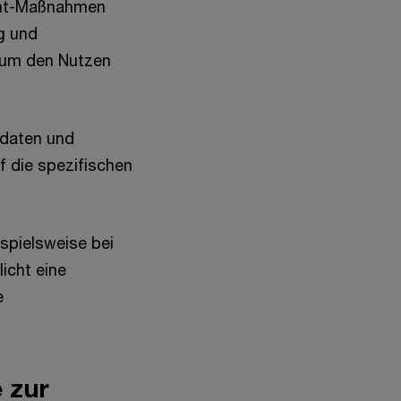
ment-Maßnahmen
ng und
 um den Nutzen
sdaten und
uf die spezifischen
spielsweise bei
icht eine
e
 zur