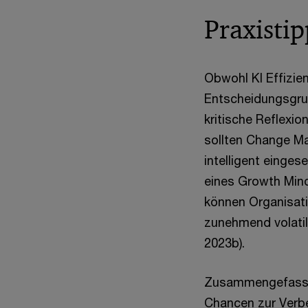
Praxistip
Obwohl KI Effizie
Entscheidungsgru
kritische Reflexi
sollten Change Ma
intelligent einge
eines Growth Mind
können Organisati
zunehmend volati
2023b).
Zusammengefasst 
Chancen zur Verbe