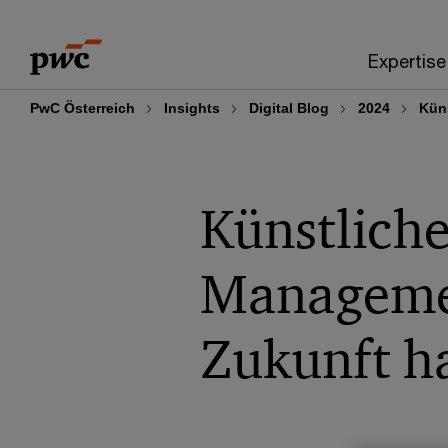
Skip
Skip
to
to
Expertise
content
footer
PwC Österreich
Insights
Digital Blog
2024
Kün
Künstliche
Managemen
Zukunft h