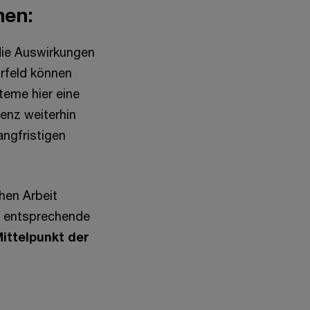
nen:
die Auswirkungen
rfeld können
teme hier eine
genz weiterhin
angfristigen
hen Arbeit
d entsprechende
ittelpunkt der