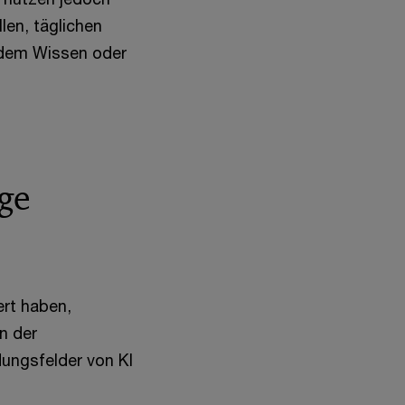
len, täglichen
endem Wissen oder
ge
ert haben,
n der
ungsfelder von KI