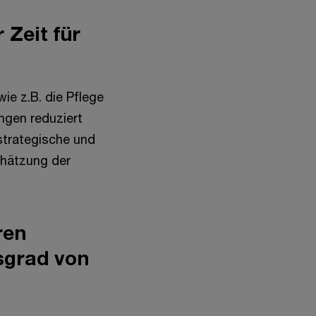
Zeit für
ie z.B. die Pflege
gen reduziert
strategische und
chätzung der
ren
sgrad von