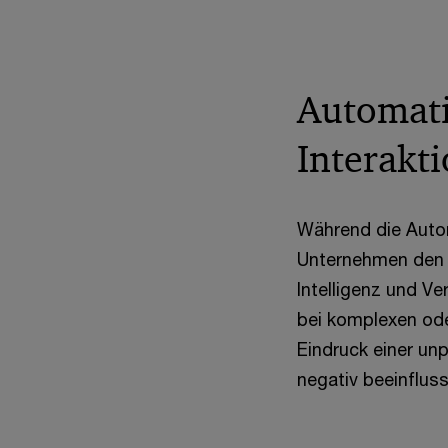
Automati
Interakti
Während die Autom
Unternehmen den m
Intelligenz und V
bei komplexen ode
Eindruck einer u
negativ beeinflus