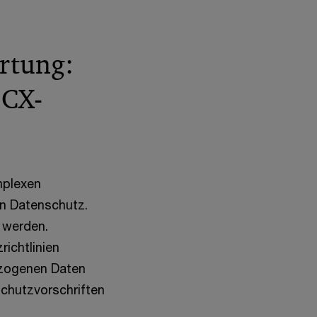
rtung:
 CX-
mplexen
en Datenschutz.
t werden.
ichtlinien
ezogenen Daten
schutzvorschriften