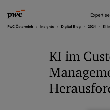
Skip
Skip
to
to
Expertise
content
footer
PwC Österreich
Insights
Digital Blog
2024
KI 
KI im Cus
Manageme
Herausfor