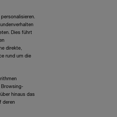
personalisieren.
Kundenverhalten
ten. Dies führt
ten
e direkte,
ice rund um die
orithmen
s Browsing-
rüber hinaus das
f deren