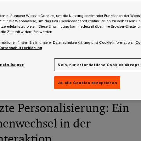
2024
en auf unserer Website Cookies, um die Nutzung bestimmter Funktionen der Websi
, für die Webanalyse, um das PwC Serviceangebot kontinuierlich zu verbessern un
tzererlebnis zu bieten. Diese Einwilligung kann jederzeit über Ihre Browser-Einstell
 die Zukunft widerrufen werden.
rmationen finden Sie in unserer Datenschutzerklärung und Cookie-Information.
Co
sformation schreitet unaufhaltsam voran, und Unterne
Datenschutzerklärung
t, ihre Kundeninteraktionen zu optimieren. Künstliche 
zentrale Rolle, indem sie Customer Experience (CX) neu
instellungen
Nein, nur erforderliche Cookies akzept
Möglichkeiten eröffnet die KI, speziell die KI im Cust
Ja, alle Cookies akzeptieren
welche Herausforderungen müssen Unternehmen dab
zte Personalisierung: Ein
enwechsel in der
teraktion