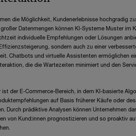
hmen die Möglichkeit, Kundenerlebnisse hochgradig zu 
e großer Datenmengen können KI-Systeme Muster im 
chtzeit individuelle Empfehlungen oder Lösungen anbie
 Effizienzsteigerung, sondern auch zu einer verbesser
it. Chatbots und virtuelle Assistenten ermöglichen ein
teraktion, die die Wartezeiten minimiert und den Serv
für ist der E-Commerce-Bereich, in dem KI-basierte Alg
roduktempfehlungen auf Basis früherer Käufe oder de
len. Durch prädiktive Analysen können Unternehmen da
ten von Kund:innen prognostizieren und so proaktiv au
hen.