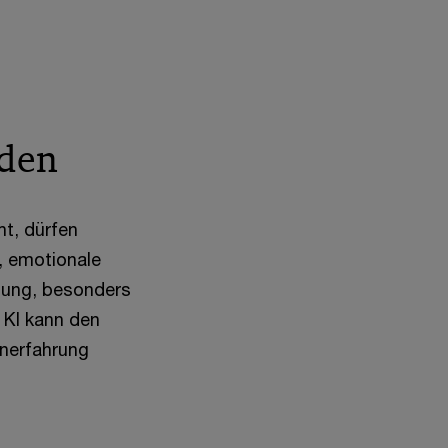
nden
ht, dürfen
, emotionale
ndung, besonders
 KI kann den
nerfahrung