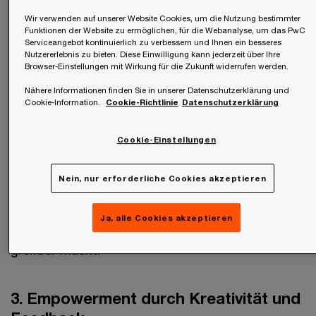
Wir verwenden auf unserer Website Cookies, um die Nutzung bestimmter
Funktionen der Website zu ermöglichen, für die Webanalyse, um das PwC
2. Entwicklung und Leistung
Serviceangebot kontinuierlich zu verbessern und Ihnen ein besseres
Nutzererlebnis zu bieten. Diese Einwilligung kann jederzeit über Ihre
Browser-Einstellungen mit Wirkung für die Zukunft widerrufen werden.
Dieses Element bezieht sich auf den inneren
Nähere Informationen finden Sie in unserer Datenschutzerklärung und
Wunsch, Fortschritte zu machen und Ziele zu
Cookie-Information.
Cookie-Richtlinie
Datenschutzerklärung
erreichen. Punktesysteme, Ranglisten und
Cookie-Einstellungen
Abzeichen sind typische Mechanismen, die diesen
Antrieb nutzen. In einer Lernplattform können
Nein, nur erforderliche Cookies akzeptieren
Nutzer:innen durch das Absolvieren von
Kursmodulen Punkte sammeln und Level
Ja, alle Cookies akzeptieren
aufsteigen, was ihren Lernfortschritt sichtbar und
greifbar macht.
3. Empowerment durch Kreativität und