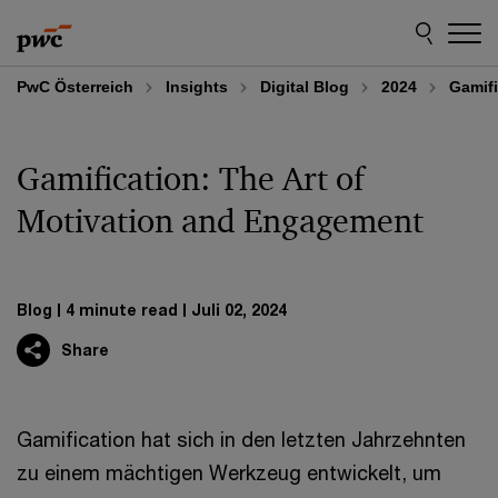
Skip
Skip
to
to
content
footer
PwC Österreich
Insights
Digital Blog
2024
Gamifi
Gamification: The Art of
Motivation and Engagement
Blog
4 minute read
Juli 02, 2024
Share
Gamification hat sich in den letzten Jahrzehnten
zu einem mächtigen Werkzeug entwickelt, um