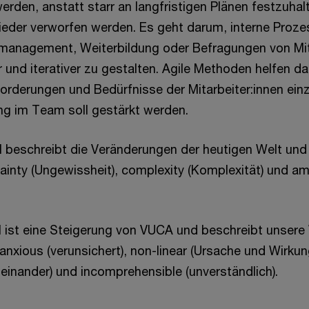
erden, anstatt starr an langfristigen Plänen festzuhalt
eder verworfen werden. Es geht darum, interne Proze
tmanagement, Weiterbildung oder Befragungen von Mit
er und iterativer zu gestalten. Agile Methoden helfen da
orderungen und Bedürfnisse der Mitarbeiter:innen ein
g im Team soll gestärkt werden.
beschreibt die Veränderungen der heutigen Welt und st
ertainty (Ungewissheit), complexity (Komplexität) und a
 ist eine Steigerung von VUCA und beschreibt unsere W
 anxious (verunsichert), non-linear (Ursache und Wirkun
ueinander) und incomprehensible (unverständlich).