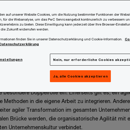
en auf unserer Website Cookies, um die Nutzung bestimmter Funktionen der Websi
, für die Webanalyse, um das PwC Serviceangebot kontinuierlich zu verbessern un
exibel auf Veränderungen zu reagieren und sich dynami
tzererlebnis zu bieten. Diese Einwilligung kann jederzeit über Ihre Browser-Einstell
 die Zukunft widerrufen werden.
ehr nur in der Entwicklung digitaler Produkte entschei
rmationen finden Sie in unserer Datenschutzerklärung und Cookie-Information.
Co
hmensbereichen zunehmend an Bedeutung, insbesonder
Datenschutzerklärung
(HR).
instellungen
Nein, nur erforderliche Cookies akzept
en wir Agilität in den Arbe
Ja, alle Cookies akzeptieren
 besondere Doppelrolle ein: Einerseits gilt es, ein agil
le Methoden in die eigene Arbeit zu integrieren. Ander
rreiter agiler Transformation im gesamten Unternehmen
len Brücke werden, die organisatorische Agilität mit e
en Unternehmenskultur verbindet.