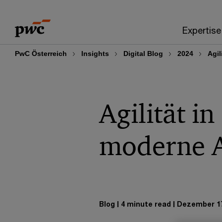
Skip
Skip
to
to
Expertise
content
footer
PwC Österreich
Insights
Digital Blog
2024
Agil
Agilität i
moderne A
Blog
4 minute read
Dezember 17