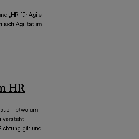
und „HR für Agile
 sich Agilität im
im HR
eraus – etwa um
 versteht
Richtung gilt und