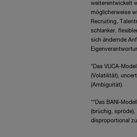
weiterentwickelt w
möglicherweise wi
Recruiting, Talen
schlanker, flexibl
sich ändernde Anf
Eigenverantwortun
*Das VUCA-Modell 
(Volatilität), unc
(Ambiguität).
**Das BANI-Modell
(brüchig, spröde),
disproportional z