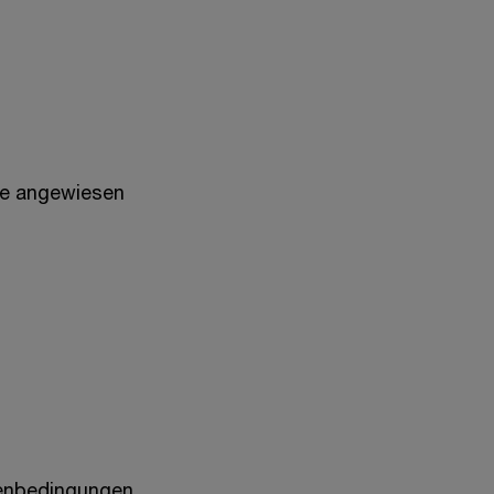
sie angewiesen
enbedingungen​