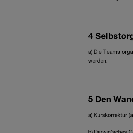
4 Selbstor
a) Die Teams orga
werden.
5 Den Wan
a) Kurskorrektur (a
b) Darwin‘sches 