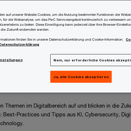
en auf unserer Website Cookies, um die Nutzung bestimmter Funktionen der Websi
, für die Webanalyse, um das PwC Serviceangebot kontinuierlich zu verbessern un
tzererlebnis zu bieten. Diese Einwilligung kann jederzeit über Ihre Browser-Einstell
 die Zukunft widerrufen werden.
rmationen finden Sie in unserer Datenschutzerklärung und Cookie-Information.
Co
Datenschutzerklärung
instellungen
Nein, nur erforderliche Cookies akzept
Ja, alle Cookies akzeptieren
ten Themen im Digitalbereich auf und blicken in die Zuk
: Best-Practices und Tipps aus KI, Cybersecurity, Dig
chnology.