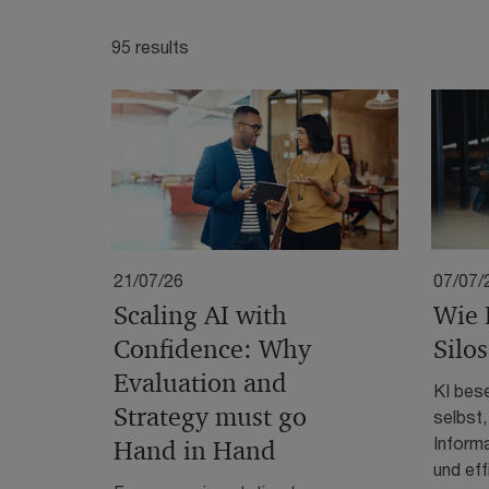
95 results
21/07/26
07/07/
Scaling AI with
Wie 
Confidence: Why
Silo
Evaluation and
KI bese
Strategy must go
selbst
Inform
Hand in Hand
und eff