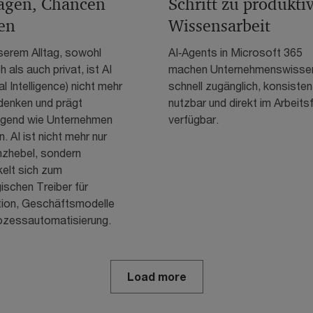
gen, Chancen
Schritt zu produkti
en
Wissensarbeit
serem Alltag, sowohl
AI‑Agents in Microsoft 365
h als auch privat, ist AI
machen Unternehmenswisse
ial Intelligence) nicht mehr
schnell zugänglich, konsisten
enken und prägt
nutzbar und direkt im Arbeits
egend wie Unternehmen
verfügbar.
n. AI ist nicht mehr nur
nzhebel, sondern
kelt sich zum
ischen Treiber für
tion, Geschäftsmodelle
ozessautomatisierung.
Load more