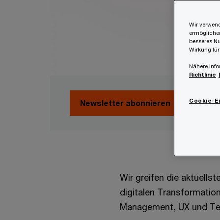
Wir verwend
ermöglichen
besseres Nu
Wirkung für
Nähere Info
Richtlinie
Cookie-E
Newsletter abonnieren
Wir greifen die aktuells
digitalen Transformation
Management, UX und Te