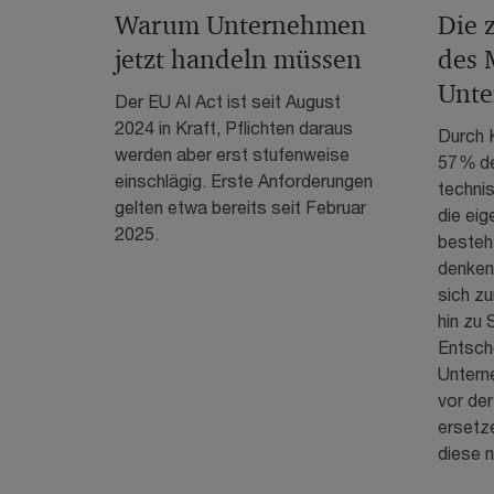
Warum Unternehmen
Die 
jetzt handeln müssen
des 
Unt
Der EU AI Act ist seit August
2024 in Kraft, Pflichten daraus
Durch K
werden aber erst stufenweise
57 % d
einschlägig. Erste Anforderungen
techni
gelten etwa bereits seit Februar
die eig
2025.
besteht
denken
sich z
hin zu 
Entsch
Untern
vor de
ersetze
diese n