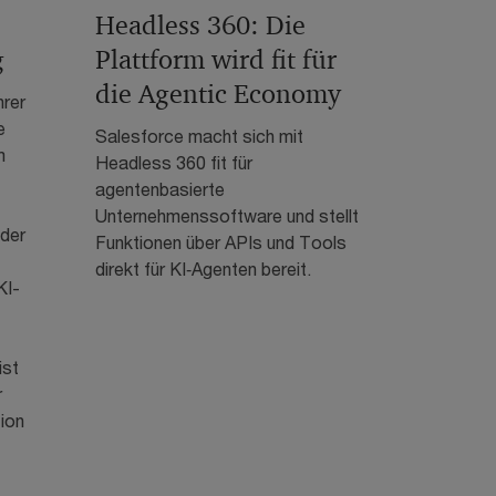
Headless 360: Die
g
Plattform wird fit für
die Agentic Economy
hrer
e
Salesforce macht sich mit
m
Headless 360 fit für
agentenbasierte
Unternehmenssoftware und stellt
 der
Funktionen über APIs und Tools
direkt für KI‑Agenten bereit.
KI-
ist
r
tion