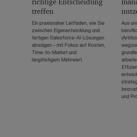
richtige Entscheidung
mana
treffen
nutz
Ein praxisnaher Leitfaden, wie Sie
Aus un
zwischen Eigenentwicklung und
beruflic
fertigen Salesforce-AI-Lösungen
(Artific
abwägen – mit Fokus auf Kosten,
wegzud
Time-to-Market und
grundl
langfristigem Mehrwert.
arbeite
Effizie
entwic
strateg
Innova
und Pr