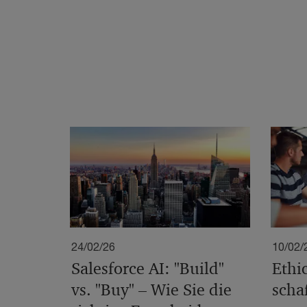
24/02/26
10/02/
Salesforce AI: "Build"
Ethi
vs. "Buy" – Wie Sie die
scha