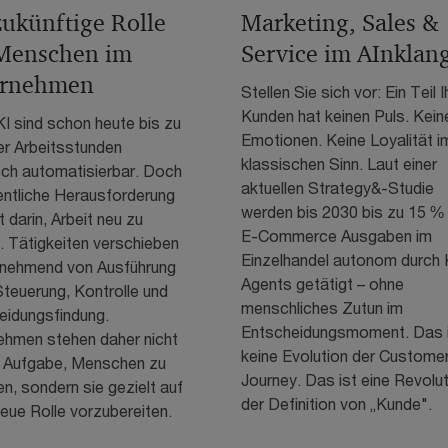
zukünftige Rolle
Marketing, Sales &
Menschen im
Service im AInklan
ernehmen
Stellen Sie sich vor: Ein Teil I
Kunden hat keinen Puls. Kein
I sind schon heute bis zu
Emotionen. Keine Loyalität i
er Arbeitsstunden
klassischen Sinn. Laut einer
sch automatisierbar. Doch
aktuellen Strategy&-Studie
entliche Herausforderung
werden bis 2030 bis zu 15 %
 darin, Arbeit neu zu
E-Commerce Ausgaben im
. Tätigkeiten verschieben
Einzelhandel autonom durch 
unehmend von Ausführung
Agents getätigt – ohne
Steuerung, Kontrolle und
menschliches Zutun im
eidungsfindung.
Entscheidungsmoment. Das 
ehmen stehen daher nicht
keine Evolution der Custome
r Aufgabe, Menschen zu
Journey. Das ist eine Revolu
n, sondern sie gezielt auf
der Definition von „Kunde".
eue Rolle vorzubereiten.