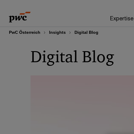
Skip
Skip
to
to
Expertise
content
footer
PwC Österreich
Insights
Digital Blog
Digital Blog