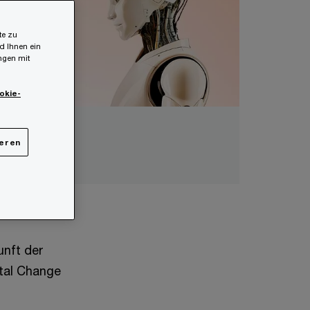
te zu
d Ihnen ein
ungen mit
okie-
ieren
unft der
ital Change