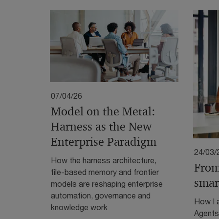
07/04/26
Model on the Metal:
Harness as the New
Enterprise Paradigm
24/03/
How the harness architecture,
From
file-based memory and frontier
smar
models are reshaping enterprise
automation, governance and
How I a
knowledge work
Agents 