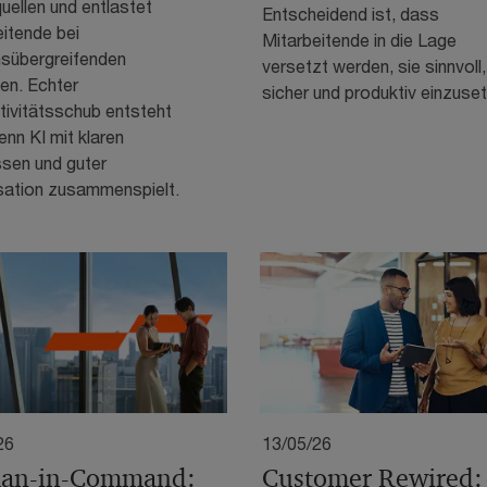
ellen und entlastet
Entscheidend ist, dass
itende bei
Mitarbeitende in die Lage
hsübergreifenden
versetzt werden, sie sinnvoll,
en. Echter
sicher und produktiv einzuse
tivitätsschub entsteht
enn KI mit klaren
sen und guter
sation zusammenspielt.
26
13/05/26
an-in-Command:
Customer Rewired: