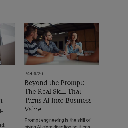
24/06/26
Beyond the Prompt:
The Real Skill That
n
Turns AI Into Business
Value
I-
Prompt engineering is the skill of
rd:
giving AI clear direction so it can