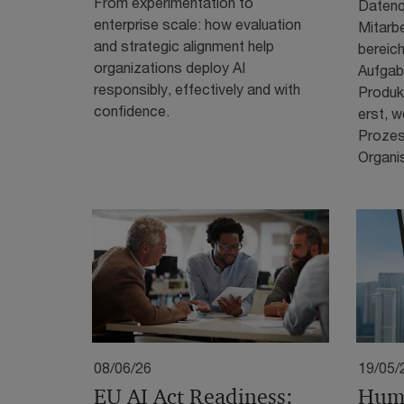
From experimentation to
Datenqu
enterprise scale: how evaluation
Mitarbe
and strategic alignment help
bereic
organizations deploy AI
Aufgab
responsibly, effectively and with
Produk
confidence.
erst, w
Prozes
Organi
08/06/26
19/05/
EU AI Act Readiness:
Hum