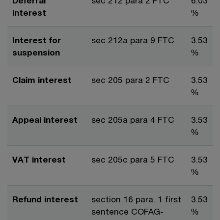
Deferral
sec 212 para 2 FTC
6.03
interest
%
Interest for
sec 212a para 9 FTC
3.53
suspension
%
Claim interest
sec 205 para 2 FTC
3.53
%
Appeal interest
sec 205a para 4 FTC
3.53
%
VAT interest
sec 205c para 5 FTC
3.53
%
Refund interest
section 16 para. 1 first
3.53
sentence COFAG-
%