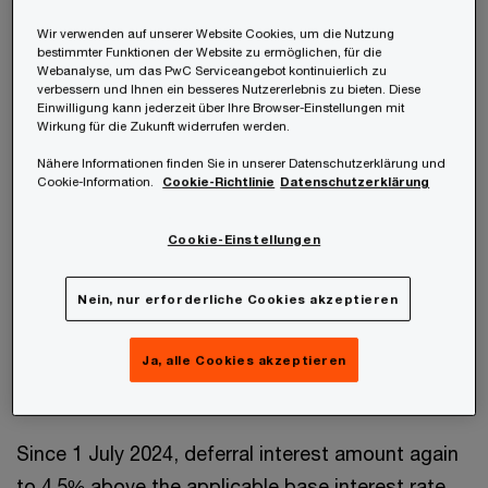
Abwicklungsgesetz, COFAG-NoAG).
Wir verwenden auf unserer Website Cookies, um die Nutzung
bestimmter Funktionen der Website zu ermöglichen, für die
The
European Central Bank
has decided to
Webanalyse, um das PwC Serviceangebot kontinuierlich zu
verbessern und Ihnen ein besseres Nutzererlebnis zu bieten. Diese
decrease the key interest rate by 0.25 percentage
Einwilligung kann jederzeit über Ihre Browser-Einstellungen mit
points on 17 April 2025 and on 5 June 2025 to
Wirkung für die Zukunft widerrufen werden.
decrease the key interest rate each by 0.25
Nähere Informationen finden Sie in unserer Datenschutzerklärung und
Cookie-Information.
Cookie-Richtlinie
Datenschutzerklärung
percentage points. As adjustments of in total
less than 0.50 percentage points since the last
Cookie-Einstellungen
adjustment of the base interest rate are not
considered, the
base interest rate
, which is
Nein, nur erforderliche Cookies akzeptieren
aligned with the main refinancing operations rate,
was now adjusted in total by 0.50 percentage
Ja, alle Cookies akzeptieren
points, from 2.03% to 1.53%.
Since 1 July 2024, deferral interest amount again
to 4.5% above the applicable base interest rate