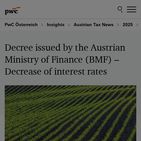
Skip
Skip
to
to
content
footer
PwC Österreich
Insights
Austrian Tax News
2025
Decree issued by the Austrian
Ministry of Finance (BMF) –
Decrease of interest rates