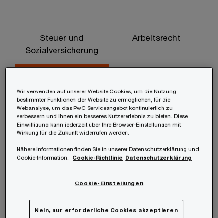
Steuer und
Arbeitsrecht
Sozialversicherung
Steuer und Sozialversicherung
Wir verwenden auf unserer Website Cookies, um die Nutzung
bestimmter Funktionen der Website zu ermöglichen, für die
Webanalyse, um das PwC Serviceangebot kontinuierlich zu
Die Hälfte aller Unternehmen bietet ihren
verbessern und Ihnen ein besseres Nutzererlebnis zu bieten. Diese
Einwilligung kann jederzeit über Ihre Browser-Einstellungen mit
Mitarbeiterinnen und Mitarbeitern keine
Wirkung für die Zukunft widerrufen werden.
umfassende Remote-Work-Vereinbarung, in
Nähere Informationen finden Sie in unserer Datenschutzerklärung und
Cookie-Information.
Cookie-Richtlinie
Datenschutzerklärung
der Informationen zu steuerlicher
Unterstützung und Vergütung sowie Hilfe bei
Cookie-Einstellungen
grenzüberschreitenden Einsätzen zu finden
sind. Gehört ihr Unternehmen auch dazu?
Nein, nur erforderliche Cookies akzeptieren