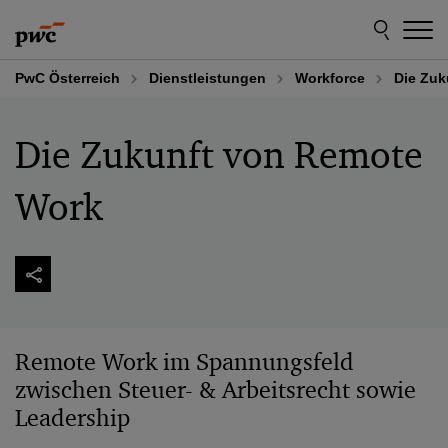
Skip
Skip
to
to
content
footer
PwC Österreich
Dienstleistungen
Workforce
Die Zuk
Die Zukunft von Remote
Work
Remote Work im Spannungsfeld
zwischen Steuer- & Arbeitsrecht sowie
Leadership