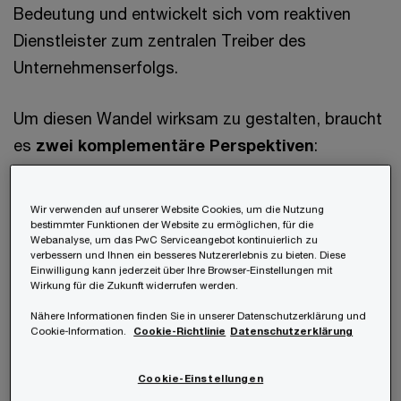
Bedeutung und entwickelt sich vom reaktiven
Dienstleister zum zentralen Treiber des
Unternehmenserfolgs.
Um diesen Wandel wirksam zu gestalten, braucht
es
zwei komplementäre Perspektiven
:
Die vorausschauende Planung der
Wir verwenden auf unserer Website Cookies, um die Nutzung
bestimmter Funktionen der Website zu ermöglichen, für die
Arbeitskräfte der Zukunft und
Webanalyse, um das PwC Serviceangebot kontinuierlich zu
verbessern und Ihnen ein besseres Nutzererlebnis zu bieten. Diese
Einwilligung kann jederzeit über Ihre Browser-Einstellungen mit
die kritische Überprüfung der eigenen
Wirkung für die Zukunft widerrufen werden.
HR‑Organisation.
Nähere Informationen finden Sie in unserer Datenschutzerklärung und
Cookie-Information.
Cookie-Richtlinie
Datenschutzerklärung
Strategic Workforce Planning schafft Klarheit
Cookie-Einstellungen
darüber, welche Talente, Fähigkeiten und