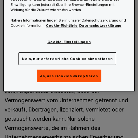
Einwilligung kann jederzeit über Ihre Browser-Einstellungen mit
Immaterielle Vermögenswerte müssen
Wirkung für die Zukunft widerrufen werden.
definitionsgemäß identifizierbar sein, um sie von
Nähere Informationen finden Sie in unserer Datenschutzerklärung und
einem Firmenwert unterscheiden zu können. Ein
Cookie-Information.
Cookie-Richtlinie
Datenschutzerklärung
immaterieller Vermögenswert ist nach IAS 38.12
Cookie-Einstellungen
identifizierbar, wenn er separierbar ist oder aus
vertraglichen oder anderen gesetzlichen Rechten
Nein, nur erforderliche Cookies akzeptieren
entsteht (unabhängig davon, ob diese Rechte
vom Unternehmen, oder von anderen Rechten und
Ja, alle Cookies akzeptieren
Verpflichtungen übertragbar oder separierbar
sind). Separierbar bedeutet, dass der
Vermögenswert vom Unternehmen getrennt und
verkauft, übertragen, lizenziert, vermietet oder
getauscht werden kann. Nur solche
Vermögenswerte, die im Rahmen des
Unternehmenserwerbs zwischen Erwerber und