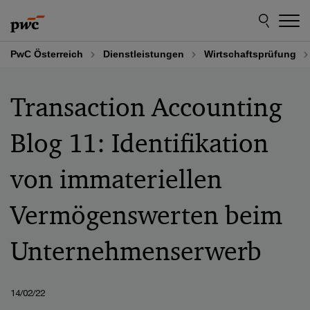
Skip
Skip
to
to
content
footer
PwC Österreich
Dienstleistungen
Wirtschaftsprüfung
Transaction Accounting
Blog 11: Identifikation
von immateriellen
Vermögenswerten beim
Unternehmenserwerb
14/02/22