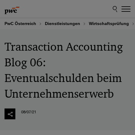
Skip
Skip
to
to
content
footer
PwC Österreich
Dienstleistungen
Wirtschaftsprüfung
Transaction Accounting
Blog 06:
Eventualschulden beim
Unternehmenserwerb
08/07/21