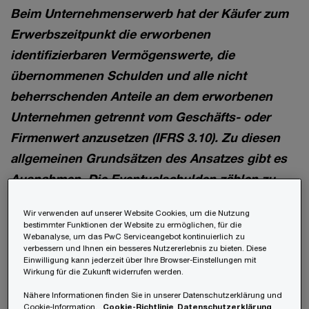
Beim Unternehmenserwerb hat der Käufer zum
Erwerbszeitpunkt die erworbenen
identifizierbaren Vermögenswerte, die
übernommenen Schulden und alle nicht
beherrschenden Anteile an dem erworbenen
Unternehmen getrennt vom Geschäfts- oder
Firmenwert anzusetzen (IFRS 3.10). Zu diesen
allgemeinen Grundsätzen des Ansatzes gibt es
Ausnahmen. Die Eventualschulden zählen zu
diesen Ausnahmen.
Wir verwenden auf unserer Website Cookies, um die Nutzung
bestimmter Funktionen der Website zu ermöglichen, für die
Webanalyse, um das PwC Serviceangebot kontinuierlich zu
Sind Eventualschulden im Rahmen eines
verbessern und Ihnen ein besseres Nutzererlebnis zu bieten. Diese
Einwilligung kann jederzeit über Ihre Browser-Einstellungen mit
Unternehmenserwerbs anzusetzen?
Wirkung für die Zukunft widerrufen werden.
Das grundsätzliche Ansatzverbot der
Nähere Informationen finden Sie in unserer Datenschutzerklärung und
Cookie-Information.
Cookie-Richtlinie
Datenschutzerklärung