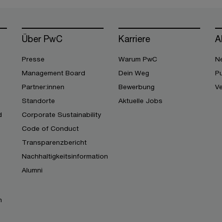
Über PwC
Karriere
A
Presse
Warum PwC
Ne
Management Board
Dein Weg
Pu
Partner:innen
Bewerbung
V
Standorte
Aktuelle Jobs
d
Corporate Sustainability
Code of Conduct
Transparenzbericht
Nachhaltigkeitsinformation
Alumni
n