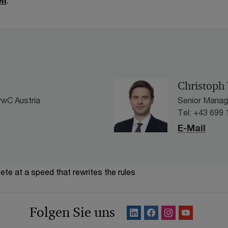
Christop
PwC Austria
Senior Manag
Tel: +43 699 
E-Mail
te at a speed that rewrites the rules
Folgen Sie uns