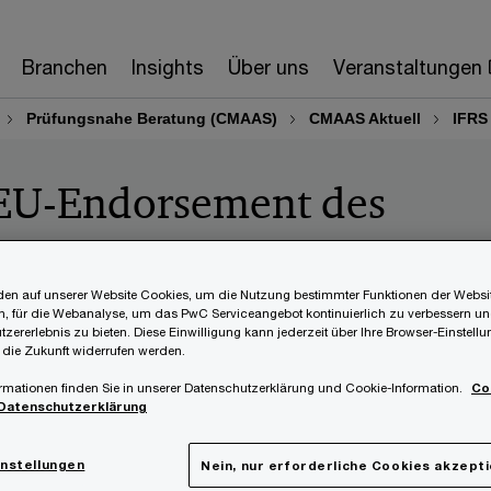
Branchen
Insights
Über uns
Veranstaltungen
Prüfungsnahe Beratung (CMAAS)
CMAAS Aktuell
IFRS
 EU-Endorsement des
en auf unserer Website Cookies, um die Nutzung bestimmter Funktionen der Websi
, für die Webanalyse, um das PwC Serviceangebot kontinuierlich zu verbessern un
tzererlebnis zu bieten. Diese Einwilligung kann jederzeit über Ihre Browser-Einstell
 die Zukunft widerrufen werden.
rmationen finden Sie in unserer Datenschutzerklärung und Cookie-Information.
Co
Datenschutzerklärung
26 hat die EU den
IFRS 18 „Darstellung und Angabe
instellungen
Nein, nur erforderliche Cookies akzept