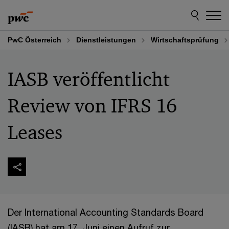
Skip
Skip
to
to
content
footer
PwC Österreich
Dienstleistungen
Wirtschaftsprüfung
IASB veröffentlicht
Review von IFRS 16
Leases
Der International Accounting Standards Board
(IASB) hat am 17. Juni einen Aufruf zur