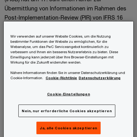
Übermittlung von Informationen im Rahmen des
Post-Implementation-Review (PIR) von IFRS 16
Leasingverhältnisse veröffentlicht. Der Review von
IFRS 16 zielt darauf ab, die praktischen
Wir verwenden auf unserer Website Cookies, um die Nutzung
bestimmter Funktionen der Website zu ermöglichen, für die
Auswirkungen durch den neuen Standard zu
Webanalyse, um das PwC Serviceangebot kontinuierlich zu
verbessern und Ihnen ein besseres Nutzererlebnis zu bieten. Diese
bewerten, der seit Jänner 2019 in Kraft ist und
Einwilligung kann jederzeit über Ihre Browser-Einstellungen mit
ursprünglich im Jänner 2016 veröffentlicht wurde.
Wirkung für die Zukunft widerrufen werden.
Nähere Informationen finden Sie in unserer Datenschutzerklärung und
Cookie-Information.
Cookie-Richtlinie
Datenschutzerklärung
IFRS 16 wurde eingeführt, um die Transparenz
und die Qualität der Informationen im Hinblick auf
Cookie-Einstellungen
Leasingverhältnisse zu verbessern, die
Unternehmen den Investoren und anderen Nutzern
Nein, nur erforderliche Cookies akzeptieren
bereitstellen.
Ja, alle Cookies akzeptieren
Der PIR ist ein wichtiger Schritt im Prozess des