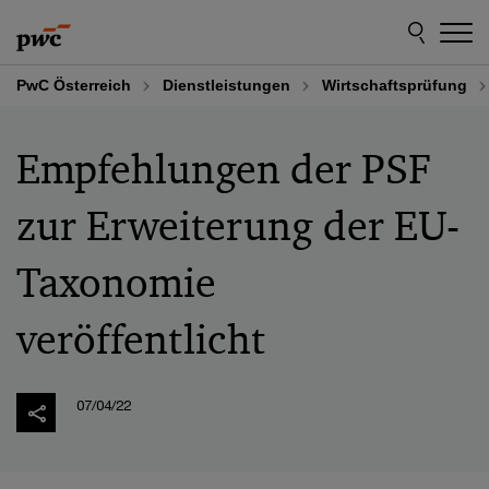
Skip
Skip
to
to
content
footer
PwC Österreich
Dienstleistungen
Wirtschaftsprüfung
Empfehlungen der PSF
zur Erweiterung der EU-
Taxonomie
veröffentlicht
07/04/22