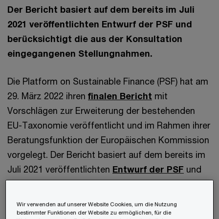
Der Bericht basiert auf dem bereits im Juli
2021 veröffentlichten Entwurf der PSF und
berücksichtigt die aus der Konsultation
eingegangenen Stellungnahmen.
Die Platform on Sustainable Finance (PSF) hat am
29. März 2022 ihren
finalen Bericht
mit
Vorschlägen zur Erweiterung der bestehenden
EU-Taxonomie veröffentlicht und im Rahmen ihrer
Beratungsfunktion der Europäischen Kommission
vorgelegt. Der Bericht basiert auf dem bereits im
Juli 2021 veröffentlichten
Entwurf der PSF
und
berücksichtigt die aus der Konsultation
eingegangenen Stellungnahmen.
Wir verwenden auf unserer Website Cookies, um die Nutzung
bestimmter Funktionen der Website zu ermöglichen, für die