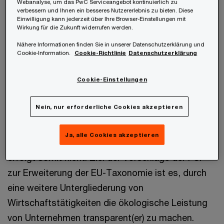
Webanalyse, um das PwC Serviceangebot kontinuierlich zu
Die derzeitige EU-Taxonomie umfasst ökologisch
verbessern und Ihnen ein besseres Nutzererlebnis zu bieten. Diese
Einwilligung kann jederzeit über Ihre Browser-Einstellungen mit
nachhaltige („grüne”) Wirtschaftstätigkeiten, die
Wirkung für die Zukunft widerrufen werden.
unter Einhaltung sozialer Mindestschutzverfahren
Nähere Informationen finden Sie in unserer Datenschutzerklärung und
einen wesentlichen Beitrag zu mindestens einem
Cookie-Information.
Cookie-Richtlinie
Datenschutzerklärung
der Umweltziele leisten, ohne dabei eines der
Cookie-Einstellungen
anderen Umweltziele wesentlich zu
beeinträchtigen. Mit diesem Konzept erfolgt
Nein, nur erforderliche Cookies akzeptieren
lediglich eine Einteilung in grüne bzw. nicht grüne
Tätigkeiten, eine weitere Differenzierung von
Ja, alle Cookies akzeptieren
Tätigkeiten, die diese Kriterien nicht erfüllen,
erfolgt somit nicht. Ziel der Vorschläge der PSF
zur Erweiterung der EU-Taxonomie ist es, durch
eine weitere Untergliederung von
Wirtschaftstätigkeiten die ökologische Leistung
von Unternehmen transparent(er) zu machen.