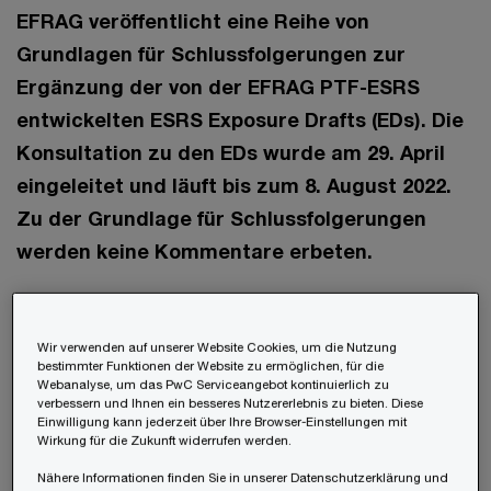
EFRAG veröffentlicht eine Reihe von
Grundlagen für Schlussfolgerungen zur
Ergänzung der von der EFRAG PTF-ESRS
entwickelten ESRS Exposure Drafts (EDs). Die
Konsultation zu den EDs wurde am 29. April
eingeleitet und läuft bis zum 8. August 2022.
Zu der Grundlage für Schlussfolgerungen
werden keine Kommentare erbeten.
Am 29. April 2022 veröffentlichte die EFRAG ihre
EDs mit einer Frist bis zum 8. August 2022 und
Wir verwenden auf unserer Website Cookies, um die Nutzung
bestimmter Funktionen der Website zu ermöglichen, für die
forderte alle Interessengruppen auf, im Rahmen
Webanalyse, um das PwC Serviceangebot kontinuierlich zu
verbessern und Ihnen ein besseres Nutzererlebnis zu bieten. Diese
einer Konsultationsumfrage Kommentare dazu
Einwilligung kann jederzeit über Ihre Browser-Einstellungen mit
Wirkung für die Zukunft widerrufen werden.
abzugeben (hier geht es zur P
ressemitteilung
vom 29. April 2022
).
Nähere Informationen finden Sie in unserer Datenschutzerklärung und