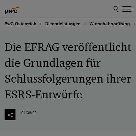
Skip
Skip
to
to
content
footer
PwC Österreich
Dienstleistungen
Wirtschaftsprüfung
Die EFRAG veröffentlicht
die Grundlagen für
Schlussfolgerungen ihrer
ESRS-Entwürfe
01/06/22