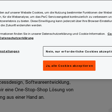
en auf unserer Website Cookies, um die Nutzung bestimmter Funktionen der Websi
, für die Webanalyse, um das PwC Serviceangebot kontinuierlich zu verbessern un
tzererlebnis zu bieten. Diese Einwilligung kann jederzeit über Ihre Browser-Einstell
 die Zukunft widerrufen werden.
rmationen finden Sie in unserer Datenschutzerklärung und Cookie-Information.
Co
urz FAMS: Im Fokus stehen die
Datenschutzerklärung
die wir mit unserem Know-How und
instellungen
Nein, nur erforderliche Cookies akzept
lten. Dadurch entlasten wir Ihre
 um sich auf Ihr Kerngeschäft und
Ja, alle Cookies akzeptieren
 fokussieren.
ozessdesign, Softwareentwicklung,
wir eine One-Stop-Shop Lösung von
ng aus einer Hand an.