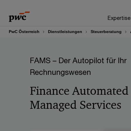
Skip
Skip
to
to
Expertise
content
footer
PwC Österreich
Dienstleistungen
Steuerberatung
FAMS – Der Autopilot für Ihr
Rechnungswesen
Finance Automated
Managed Services