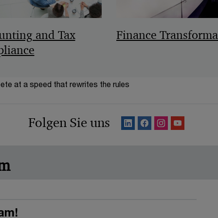
unting and Tax
Finance Transforma
liance
te at a speed that rewrites the rules
Folgen Sie uns
am
am!