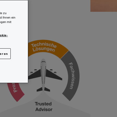
te zu
d Ihnen ein
ungen mit
okie-
ieren