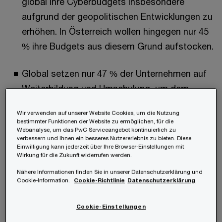
global ihre Cyberbudgets insbesondere
aufgrund der geopolitischen Entwicklungen zu
erhöhen. In Österreich wollen hingegen nur 45
% ihre Budgets aus diesem Grund aufstocken.
Global setzen nur 47 % der Unternehmen auf
Weiterbildung und Umschulung, um dem
Fachkräftemangel im Cybersicherheitsbereich
Wir verwenden auf unserer Website Cookies, um die Nutzung
entgegenzuwirken; in Österreich sind es 55 %.
bestimmter Funktionen der Website zu ermöglichen, für die
Webanalyse, um das PwC Serviceangebot kontinuierlich zu
verbessern und Ihnen ein besseres Nutzererlebnis zu bieten. Diese
Fehlende Cyberkompetenzen (50 %) und
Einwilligung kann jederzeit über Ihre Browser-Einstellungen mit
Wirkung für die Zukunft widerrufen werden.
mangelndes Fachwissen (41 %) beeinflussen
Nähere Informationen finden Sie in unserer Datenschutzerklärung und
auch den Einsatz von KI in der Cyberabwehr,
Cookie-Information.
Cookie-Richtlinie
Datenschutzerklärung
für den bestimmte Fähigkeiten erforderlich
sind.
Cookie-Einstellungen