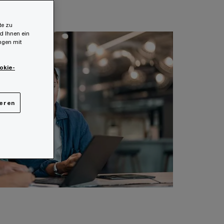
te zu
d Ihnen ein
ungen mit
okie-
ieren