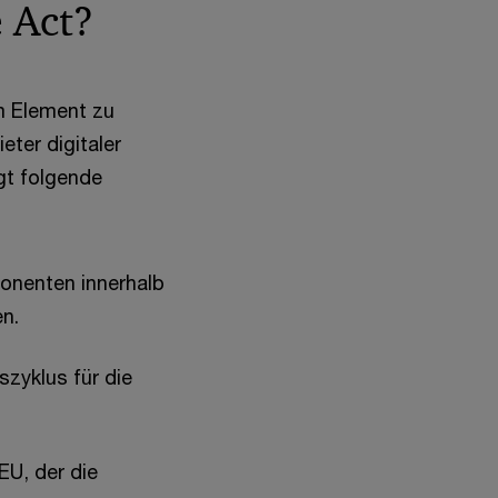
e Act?
em Element zu
eter digitaler
gt folgende
onenten innerhalb
n.
zyklus für die
EU, der die