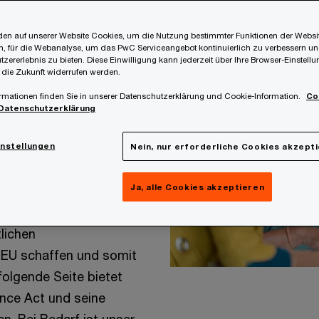
en auf unserer Website Cookies, um die Nutzung bestimmter Funktionen der Websi
, für die Webanalyse, um das PwC Serviceangebot kontinuierlich zu verbessern un
bedeutende Verordnung
tzererlebnis zu bieten. Diese Einwilligung kann jederzeit über Ihre Browser-Einstell
 die Zukunft widerrufen werden.
 der Cybersicherheit von
rem gesamten
rmationen finden Sie in unserer Datenschutzerklärung und Cookie-Information.
Co
Datenschutzerklärung
urity-by-Design": Zu den
ung der Angriffsfläche,
instellungen
Nein, nur erforderliche Cookies akzept
entifizierung sowie die
Ja, alle Cookies akzeptieren
tlichen
 EU schaffen und somit
folgende Seite bietet
ence Act und seine