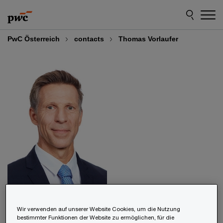
Skip
Skip
to
to
content
footer
PwC Österreich
contacts
Thomas Vorlaufer
Thomas Vorlaufer
Wir verwenden auf unserer Website Cookies, um die Nutzung
bestimmter Funktionen der Website zu ermöglichen, für die
Partner, PwC Austria