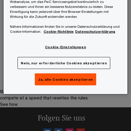
Webanalyse, um das PwC Serviceangebot kontinuierlich zu
verbessern und Ihnen ein besseres Nutzererlebnis zu bieten. Diese
Einwilligung kann jederzeit über Ihre Browser-Einstellungen mit
Wirkung für die Zukunft widerrufen werden.
Contact details
Nähere Informationen finden Sie in unserer Datenschutzerklärung und
Cookie-Information.
Cookie-Richtlinie
Datenschutzerklärung
E-Mail
LinkedIn
Cookie-Einstellungen
Nein, nur erforderliche Cookies akzeptieren
Ja, alle Cookies akzeptieren
We help you meet tomorrow’s tech demands
so you can
compete at a speed that rewrites the rules
See how
Folgen Sie uns