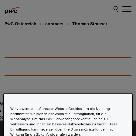
Skip
Skip
to
to
content
footer
PwC Österreich
contacts
Thomas Strasser
We help you meet tomorrow’s tech demands
so you can
Wir verwenden auf unserer Website Cookies, um die Nutzung
compete at a speed that rewrites the rules
bestimmter Funktionen der Website zu ermöglichen, für die
See how
Webanalyse, um das PwC Serviceangebot kontinuierlich zu
verbessern und Ihnen ein besseres Nutzererlebnis zu bieten. Diese
Folgen Sie uns
Einwilligung kann jederzeit über Ihre Browser-Einstellungen mit
Wirkung für die Zukunft widerrufen werden.