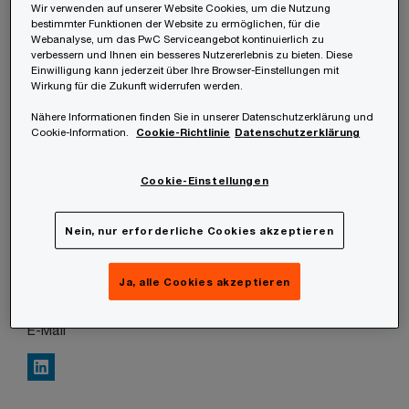
Wir verwenden auf unserer Website Cookies, um die Nutzung
bestimmter Funktionen der Website zu ermöglichen, für die
Thomas Kastner ist Manager bei PwC und seit
Webanalyse, um das PwC Serviceangebot kontinuierlich zu
verbessern und Ihnen ein besseres Nutzererlebnis zu bieten. Diese
mehr als 8 Jahren im Bereich IT-Security tätig.
Einwilligung kann jederzeit über Ihre Browser-Einstellungen mit
Sein Fokus liegt in der Etablierung von Incident &
Wirkung für die Zukunft widerrufen werden.
Threat Management Fähigkeiten in Unternehmen
Nähere Informationen finden Sie in unserer Datenschutzerklärung und
Cookie-Information.
Cookie-Richtlinie
Datenschutzerklärung
und einem zielgerichteten Ansatz zur Vermeidung,
Erkennung, Behandlung und Bereinigung von IT-
Cookie-Einstellungen
Sicherheitsvorfällen.
Nein, nur erforderliche Cookies akzeptieren
Ja, alle Cookies akzeptieren
Contact details
E-Mail
LinkedIn