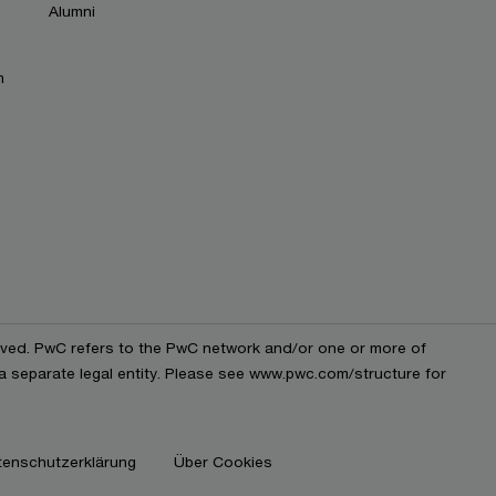
Alumni
n
erved. PwC refers to the PwC network and/or one or more of
 a separate legal entity. Please see www.pwc.com/structure for
tenschutzerklärung
Über Cookies