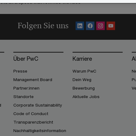
te at a speed that rewrites the rules
Folgen Sie uns
Über PwC
Karriere
A
Presse
Warum PwC
Ne
Management Board
Dein Weg
Pu
Partner:innen
Bewerbung
V
Standorte
Aktuelle Jobs
d
Corporate Sustainability
Code of Conduct
Transparenzbericht
Nachhaltigkeitsinformation