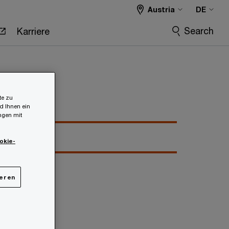
Austria
DE
Search
Karriere
te zu
d Ihnen ein
ungen mit
okie-
ieren