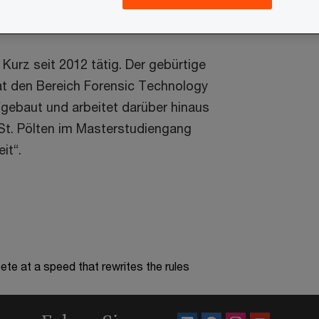
y, Anti Financial Crime und License
act Compliance.
 Kurz seit 2012 tätig. Der gebürtige
at den Bereich Forensic Technology
fgebaut und arbeitet darüber hinaus
 St. Pölten im Masterstudiengang
it“.
te at a speed that rewrites the rules