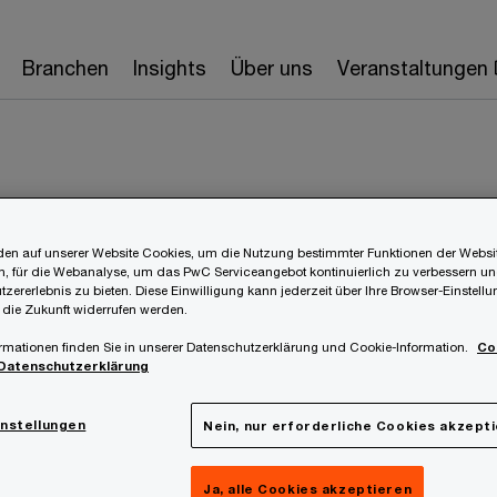
Branchen
Insights
Über uns
Veranstaltungen
en auf unserer Website Cookies, um die Nutzung bestimmter Funktionen der Websi
 Kurz
, für die Webanalyse, um das PwC Serviceangebot kontinuierlich zu verbessern un
tzererlebnis zu bieten. Diese Einwilligung kann jederzeit über Ihre Browser-Einstell
 die Zukunft widerrufen werden.
rvices, PwC Austria
T
rmationen finden Sie in unserer Datenschutzerklärung und Cookie-Information.
Co
Datenschutzerklärung
E
rtner bei PwC Österreich und Leiter
instellungen
Nein, nur erforderliche Cookies akzept
c Services in Wien. Er
L
men Forensic Investigations, Digital
Ja, alle Cookies akzeptieren