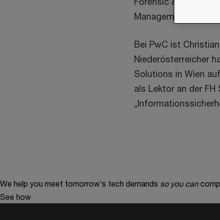
Forensic & eDiscover
Management & Contr
Bei PwC ist Christian
Niederösterreicher h
Solutions in Wien au
als Lektor an der FH
„Informationssicherhe
We help you meet tomorrow’s tech demands
so you can
compe
See how