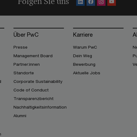
Folgen Sie uns
Über PwC
Karriere
A
Presse
Warum PwC
Ne
Management Board
Dein Weg
Pu
Partner:innen
Bewerbung
V
Standorte
Aktuelle Jobs
d
Corporate Sustainability
Code of Conduct
Transparenzbericht
Nachhaltigkeitsinformation
Alumni
n