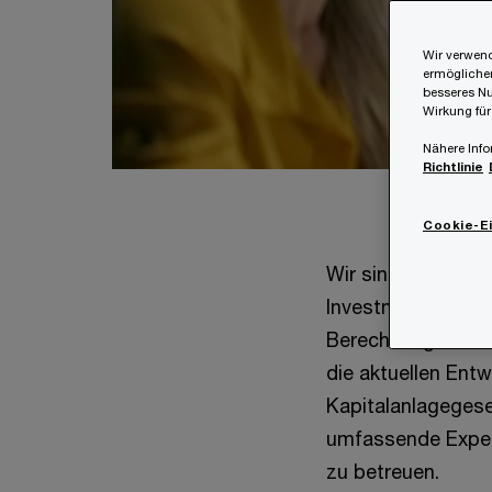
Wir verwend
ermöglichen
besseres Nu
Wirkung für
Nähere Info
Richtlinie
Cookie-E
Wir sind Marktführ
Investmentfonds in
Berechnung und Me
die aktuellen Ent
Kapitalanlagegese
umfassende Expert
zu betreuen.