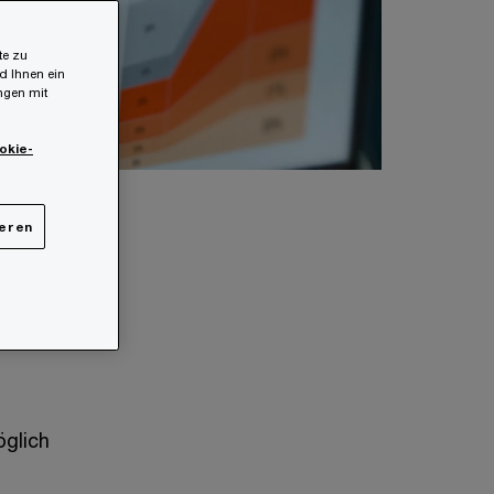
te zu
d Ihnen ein
ungen mit
okie-
ieren
er
er die
kennen
öglich