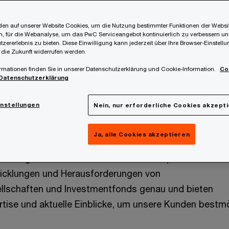
en auf unserer Website Cookies, um die Nutzung bestimmter Funktionen der Websi
, für die Webanalyse, um das PwC Serviceangebot kontinuierlich zu verbessern un
tzererlebnis zu bieten. Diese Einwilligung kann jederzeit über Ihre Browser-Einstell
 die Zukunft widerrufen werden.
rmationen finden Sie in unserer Datenschutzerklärung und Cookie-Information.
Co
Datenschutzerklärung
instellungen
Nein, nur erforderliche Cookies akzept
er im Bereich der steuerlichen Vertretung ausländisch
Ja, alle Cookies akzeptieren
 Österreich und verantworten als steuerlicher Vertret
ldung von über 14.000 Anteilsklassen pro Jahr. Wir 
wicklungen und Herausforderungen von
llschaften und Investmentfonds genau und bieten
ise und aktuelle Einblicke, um unsere Kunden bestm