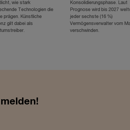
licht, wie stark
Konsolidierungsphase. Laut
echende Technologien die
Prognose wird bis 2027 welt
e prägen. Künstliche
jeder sechste (16 %)
enz gilt dabei als
Vermögensverwalter vom Ma
umstreiber.
verschwinden.
nmelden!