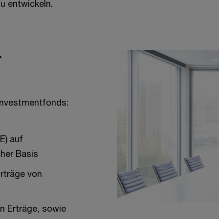
u entwickeln.
r
 Investmentfonds:
E) auf
cher Basis
Erträge von
n Erträge, sowie