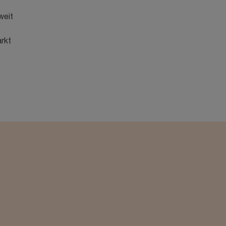
weit
rkt