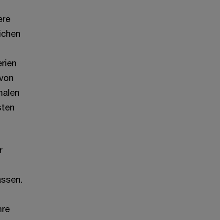
ere
ichen
rien
 von
nalen
sten
r
assen.
hre