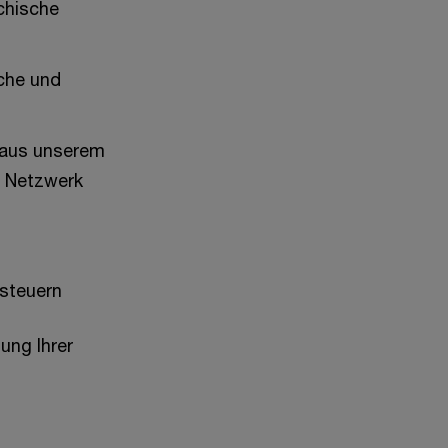
chische
iche und
 aus unserem
t Netzwerk
nsteuern
ung Ihrer