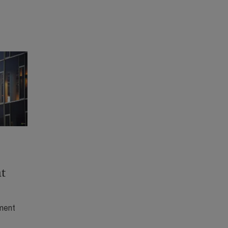
t
ment