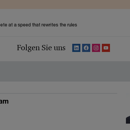
te at a speed that rewrites the rules
Folgen Sie uns
eam