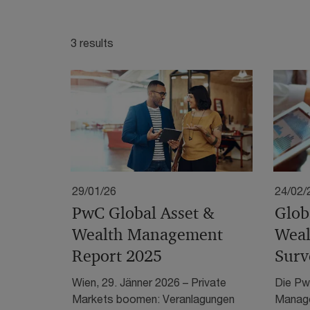
3 results
29/01/26
24/02/
PwC Global Asset &
Glob
Wealth Management
Weal
Report 2025
Surv
Wien, 29. Jänner 2026 – Private
Die Pw
Markets boomen: Veranlagungen
Manage