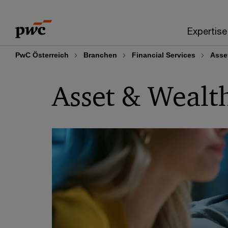
Skip
Skip
to
to
Expertise
content
footer
PwC Österreich
Branchen
Financial Services
Asse
Asset & Weal