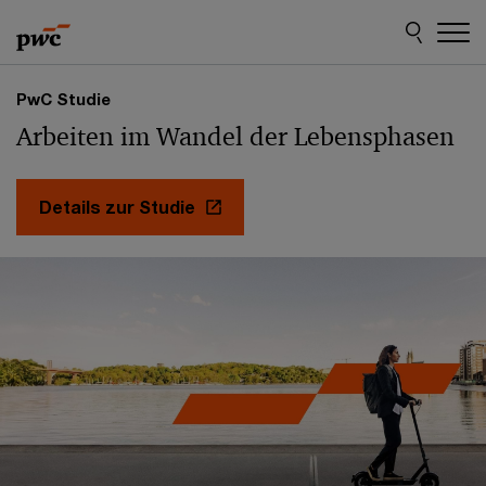
Skip
Skip
to
to
content
footer
PwC
PwC Studie
Österreich
Arbeiten im Wandel der Lebensphasen
Details zur Studie