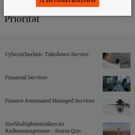
Ja, alle Cookies akzeptieren
CFOs: Digitalisierung als Top-
Priorität
Cybersicherheit: Takedown-Service
Financial Services
Finance Automated Managed Services
Nachhaltigkeitsrisiken im
Risikomanagement – Status Quo