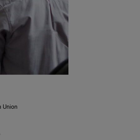
n Union
e