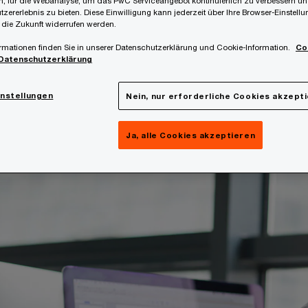
eschluss vom 5. Mai 2025 wegen Unzulässigkeit zurüc
, für die Webanalyse, um das PwC Serviceangebot kontinuierlich zu verbessern un
tzererlebnis zu bieten. Diese Einwilligung kann jederzeit über Ihre Browser-Einstell
 dem
Vorlageantrag vom 30. Mai 2025
(Rs C-360/25, S
 die Zukunft widerrufen werden.
die Frage vorgelegt, ob die Zwischenbankbefreiung 
rmationen finden Sie in unserer Datenschutzerklärung und Cookie-Information.
Co
Datenschutzerklärung
StG idF bis 31.12.2024 eine verbotene staatliche Beihil
instellungen
Nein, nur erforderliche Cookies akzept
Ja, alle Cookies akzeptieren