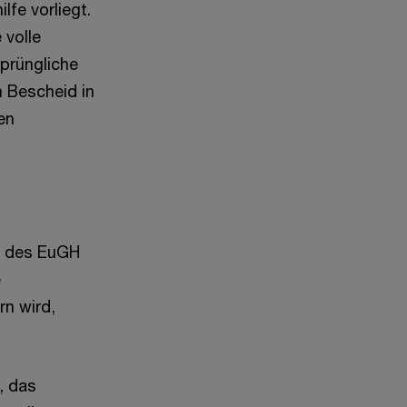
lfe vorliegt.
 volle
sprüngliche
 Bescheid in
en
n des EuGH
e
rn wird,
, das