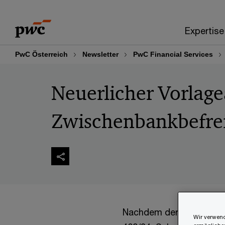
Skip
Skip
to
to
Expertise
content
footer
PwC Österreich
Newsletter
PwC Financial Services
Neuerlicher Vorlage
Zwischenbankbefre
Nachdem der EuGH den e
Wir verwend