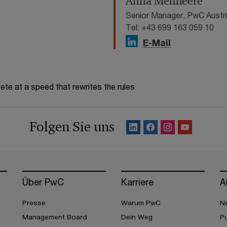
Anna Menheere
Senior Manager, PwC Austr
Tel: +43 699 163 059 10
E-Mail
te at a speed that rewrites the rules
Folgen Sie uns
Über PwC
Karriere
A
Presse
Warum PwC
Ne
Management Board
Dein Weg
Pu