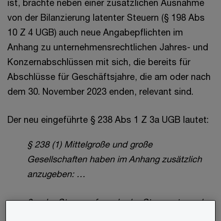
ist, brachte neben einer zusätzlichen Ausnahme
von der Bilanzierung latenter Steuern (§ 198 Abs
10 Z 4 UGB) auch neue Angabepflichten im
Anhang zu unternehmensrechtlichen Jahres- und
Konzernabschlüssen mit sich, die bereits für
Abschlüsse für Geschäftsjahre, die am oder nach
dem 30. November 2023 enden, relevant sind.
Der neu eingeführte § 238 Abs 1 Z 3a UGB lautet:
§ 238 (1) Mittelgroße und große
Gesellschaften haben im Anhang zusätzlich
anzugeben: …
3a. der Steueraufwand oder Steuerertrag, der
sich nach dem Mindestbesteuerungsgesetz