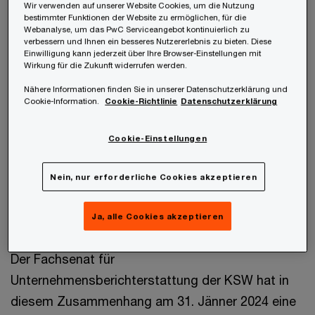
Wir verwenden auf unserer Website Cookies, um die Nutzung
und ausländischen Steuergesetzen nach §
bestimmter Funktionen der Website zu ermöglichen, für die
Webanalyse, um das PwC Serviceangebot kontinuierlich zu
198 Abs 10 Satz 3 Z 4 für das Geschäftsjahr
verbessern und Ihnen ein besseres Nutzererlebnis zu bieten. Diese
Einwilligung kann jederzeit über Ihre Browser-Einstellungen mit
ergibt, sowie eine Erläuterung etwaiger
Wirkung für die Zukunft widerrufen werden.
Auswirkungen der Anwendung des
Nähere Informationen finden Sie in unserer Datenschutzerklärung und
Mindestbesteuerungsgesetzes und
Cookie-Information.
Cookie-Richtlinie
Datenschutzerklärung
ausländischer Steuergesetze nach § 198 Abs
10 Satz 3 Z 4 auf die Gesellschaft;
Cookie-Einstellungen
Aufgrund des Verweises in § 251 UGB sind diese
Nein, nur erforderliche Cookies akzeptieren
Neuerungen gleichfalls für den Konzernanhang zu
berücksichtigen.
Ja, alle Cookies akzeptieren
Der Fachsenat für
Unternehmensberichterstattung der KSW hat in
diesem Zusammenhang am 31. Jänner 2024 eine