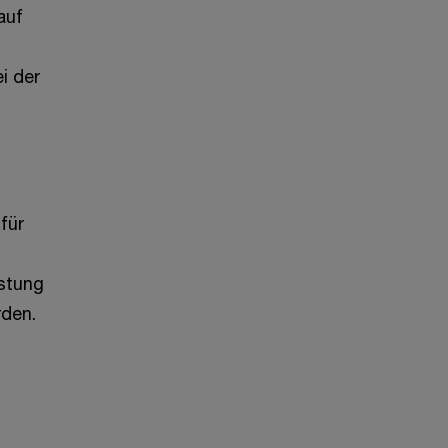
auf
i der
für
stung
rden.