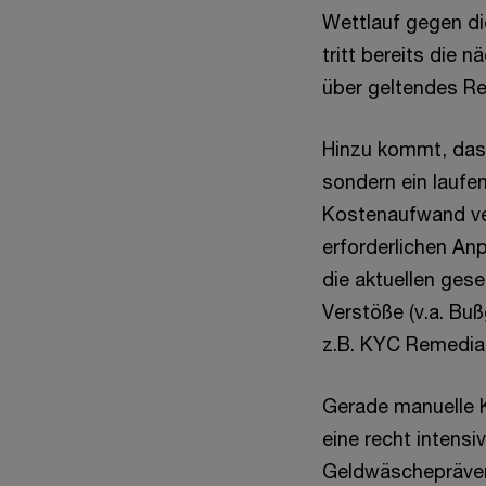
Wettlauf gegen di
tritt bereits die 
über geltendes Re
Hinzu kommt, dass
sondern ein laufen
Kostenaufwand ver
erforderlichen An
die aktuellen gese
Verstöße (v.a. B
z.B. KYC Remediat
Gerade manuelle K
eine recht intensi
Geldwäscheprävent