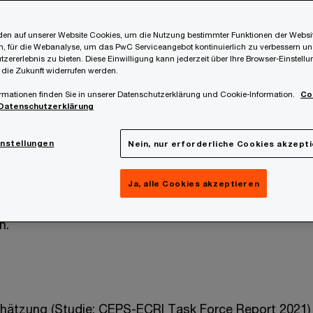
tiert.
en auf unserer Website Cookies, um die Nutzung bestimmter Funktionen der Websi
, für die Webanalyse, um das PwC Serviceangebot kontinuierlich zu verbessern un
rungen und Verschärfungen der Rahmenbedingungen
tzererlebnis zu bieten. Diese Einwilligung kann jederzeit über Ihre Browser-Einstell
 die Zukunft widerrufen werden.
um krimineller Superhirne in Kombination mit einem
rmationen finden Sie in unserer Datenschutzerklärung und Cookie-Information.
Co
chnischen Fortschritt scheinen ein Schritthalten mit
Datenschutzerklärung
klungen bzw. Anforderungen unmöglich zu machen.
instellungen
Nein, nur erforderliche Cookies akzept
erungen kann nicht allein durch Personalaufstockung
Es bedarf eines neuen, innovativen Lösungsansatzes 
Ja, alle Cookies akzeptieren
ime Managed Services von PwC sind unsere Antwort auf
n.
Schätzung (Studie: CEPS-ECRI Task Force Report 2021)