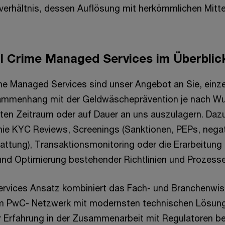
erhältnis, dessen Auflösung mit herkömmlichen Mitte
al Crime Managed Services im Überblic
ime Managed Services sind unser Angebot an Sie, einz
ammenhang mit der Geldwäscheprävention je nach W
ten Zeitraum oder auf Dauer an uns auszulagern. Daz
Linie KYC Reviews, Screenings (Sanktionen, PEPs, nega
attung), Transaktionsmonitoring oder die Erarbeitung
und Optimierung bestehender Richtlinien und Prozesse
rvices Ansatz kombiniert das Fach- und Branchenwi
 im PwC- Netzwerk mit modernsten technischen Lösun
er Erfahrung in der Zusammenarbeit mit Regulatoren be