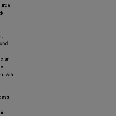
urde,
ck
g,
 und
se an
er
n, wie
 dass
 in