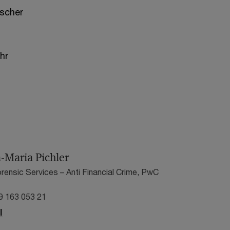
scher
hr
a-Maria Pichler
orensic Services – Anti Financial Crime, PwC
9 163 053 21
l