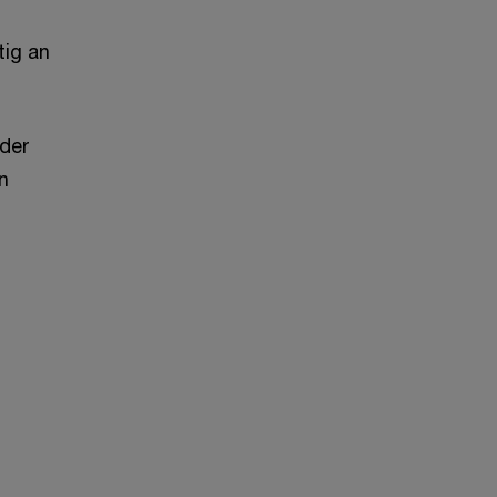
tig an
 der
n