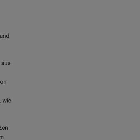
n
 und
 aus
von
, wie
zen
em