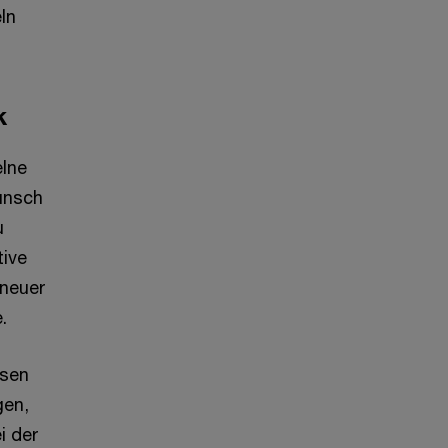
ln
k
elne
unsch
u
tive
 neuer
.
ssen
gen,
i der