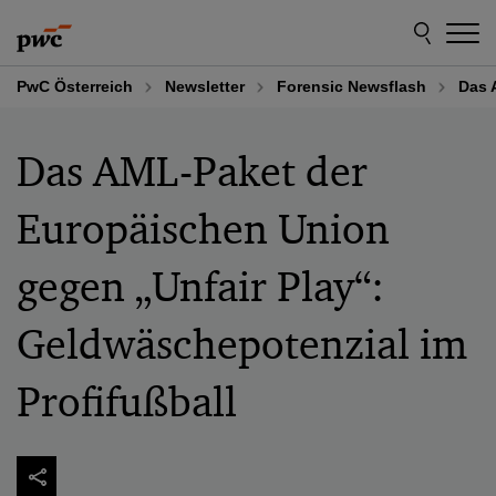
Skip
Skip
to
to
content
footer
PwC Österreich
Newsletter
Forensic Newsflash
Das 
Das AML-Paket der
Europäischen Union
gegen „Unfair Play“:
Geldwäschepotenzial im
Profifußball