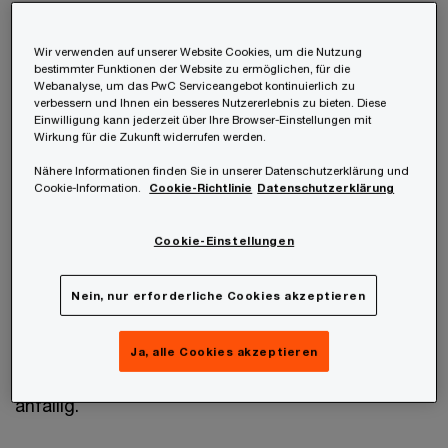
wirtschaftlichen und sozialen Bedeutung des
Sports und den damit einhergehenden höheren
Wir verwenden auf unserer Website Cookies, um die Nutzung
bestimmter Funktionen der Website zu ermöglichen, für die
Gewinnen, die erzielt werden können, spielt Geld
Webanalyse, um das PwC Serviceangebot kontinuierlich zu
verbessern und Ihnen ein besseres Nutzererlebnis zu bieten. Diese
heute eine wesentliche Rolle in der Welt des
Einwilligung kann jederzeit über Ihre Browser-Einstellungen mit
Sports. Dadurch steigt das Risiko, für Zwecke der
Wirkung für die Zukunft widerrufen werden.
Geldwäsche missbraucht zu werden.
Nähere Informationen finden Sie in unserer Datenschutzerklärung und
Cookie-Information.
Cookie-Richtlinie
Datenschutzerklärung
Die Aktivitäten von Profifußballvereinen und -
Cookie-Einstellungen
agenten sind hierfür aufgrund der weltweiten
Popularität des Fußballs, des großen finanziellen
Nein, nur erforderliche Cookies akzeptieren
Interesses, das damit verbunden ist,
grenzüberschreitender Transaktionen und
Ja, alle Cookies akzeptieren
komplexer Eigentumsstrukturen besonders
anfällig.