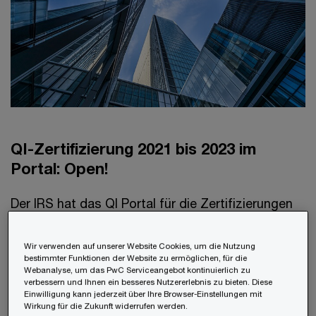
QI-Zertifizierung 2021 bis 2023 im
Portal: Open!
Der IRS hat das QI Portal für die Zertifizierungen
2021 bis 2023 geöffnet. Die Zertifizierung kann
über den Link „QI, WP, or WT certification“ im
Wir verwenden auf unserer Website Cookies, um die Nutzung
bestimmter Funktionen der Website zu ermöglichen, für die
„Activity Center“ gestartet werden. In einem
Webanalyse, um das PwC Serviceangebot kontinuierlich zu
verbessern und Ihnen ein besseres Nutzererlebnis zu bieten. Diese
ersten Schritt ist das Prüfungsjahr (Periodic
Einwilligung kann jederzeit über Ihre Browser-Einstellungen mit
Wirkung für die Zukunft widerrufen werden.
Review Year) zu wählen (Achtung: Dieses kann