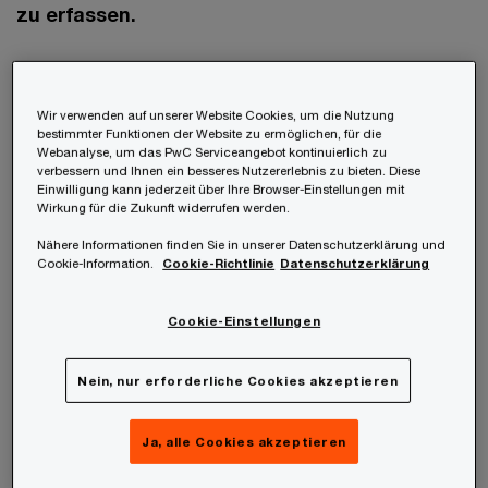
zu erfassen.
Was ist die Full Goodwill Methode?
Wir verwenden auf unserer Website Cookies, um die Nutzung
bestimmter Funktionen der Website zu ermöglichen, für die
IFRS 3 nennt für die Bewertung der nicht
Webanalyse, um das PwC Serviceangebot kontinuierlich zu
beherrschenden Anteile (non-controlling interest,
verbessern und Ihnen ein besseres Nutzererlebnis zu bieten. Diese
Einwilligung kann jederzeit über Ihre Browser-Einstellungen mit
NCI) am erworbenen Unternehmen zwei
Wirkung für die Zukunft widerrufen werden.
Möglichkeiten. Die erste ist die Full Goodwill
Nähere Informationen finden Sie in unserer Datenschutzerklärung und
Cookie-Information.
Cookie-Richtlinie
Datenschutzerklärung
Methode nach IFRS 3.19 (a), welche besagt, dass
die nicht beherrschenden Anteile zum
Cookie-Einstellungen
Erwerbszeitpunkt zum beizulegenden Zeitwert zu
bewerten sind. Unter dieser Methode werden
Nein, nur erforderliche Cookies akzeptieren
nicht nur den NCI zuzurechnende Anteile an den
Vermögenswerten und Schulden am erworbenen
Ja, alle Cookies akzeptieren
Unternehmen, sondern auch der ihnen