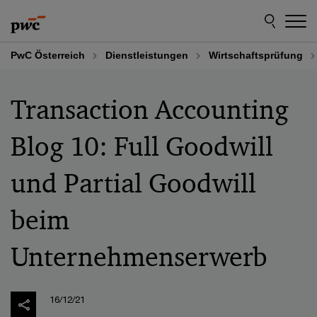
Skip
Skip
to
to
content
footer
PwC Österreich
Dienstleistungen
Wirtschaftsprüfung
Transaction Accounting
Blog 10: Full Goodwill
und Partial Goodwill
beim
Unternehmenserwerb
16/12/21