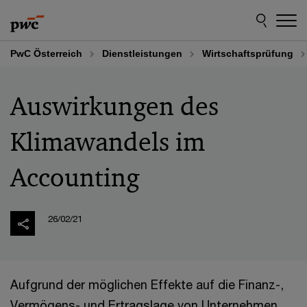
Skip
Skip
to
to
content
footer
PwC Österreich
Dienstleistungen
Wirtschaftsprüfung
Auswirkungen des
Klimawandels im
Accounting
26/02/21
Aufgrund der möglichen Effekte auf die Finanz-,
Vermögens- und Ertragslage von Unternehmen