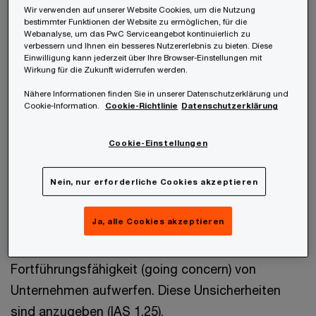
Wir verwenden auf unserer Website Cookies, um die Nutzung
signifikanten Einfluss auf die im Abschluss
bestimmter Funktionen der Website zu ermöglichen, für die
Webanalyse, um das PwC Serviceangebot kontinuierlich zu
erfassten Beträge haben bzw. im Folgejahr
verbessern und Ihnen ein besseres Nutzererlebnis zu bieten. Diese
potenziell zu wesentlichen Anpassungen dieser
Einwilligung kann jederzeit über Ihre Browser-Einstellungen mit
Wirkung für die Zukunft widerrufen werden.
Beträge führen können (IAS 1.122 und IAS 1.125).
Nähere Informationen finden Sie in unserer Datenschutzerklärung und
In Verbindung mit Klimarisiken ist es bspw.
Cookie-Information.
Cookie-Richtlinie
Datenschutzerklärung
denkbar, dass sich wesentliche Unsicherheiten
bei der Schätzung von erwarteten Kosten für
Cookie-Einstellungen
Rekultivierungsverpflichtungen ergeben.
Nein, nur erforderliche Cookies akzeptieren
Aus dem Klimawandel entstehende Risiken
Ja, alle Cookies akzeptieren
können mitunter zu wesentlichen Unsicherheiten
führen, die erheblichen Zweifel an der
Fortführungsfähigkeit (going concern) von
Unternehmen aufwerfen. Diese Unsicherheiten
sind anzugeben (IAS 1.25).