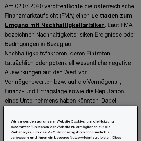
Am 02.07.2020 veröffentlichte die österreichische
Finanzmarktaufsicht (FMA) einen
Leitfaden zum
Umgang mit Nachhaltigkeitsrisiken
. Laut FMA
bezeichnen Nachhaltigkeitsrisiken Ereignisse oder
Bedingungen in Bezug auf
Nachhaltigkeitsfaktoren, deren Eintreten
tatsächlich oder potenziell wesentliche negative
Auswirkungen auf den Wert von
Vermögenswerten bzw. auf die Vermögens-,
Finanz- und Ertragslage sowie die Reputation
eines Unternehmens haben könnten. Dabei
können Nachhaltigkeitsrisiken nicht nur die
Performance einzelner Vermögenswerte und
Wir verwenden auf unserer Website Cookies, um die Nutzung
bestimmter Funktionen der Website zu ermöglichen, für die
Finanzmarktteilnehmer negativ beeinflussen,
Webanalyse, um das PwC Serviceangebot kontinuierlich zu
sondern auch die Finanzstabilität. Die Grundlage
verbessern und Ihnen ein besseres Nutzererlebnis zu bieten. Diese