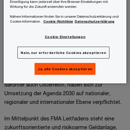
Einwilligung kann jederzeit über Ihre Browser-Einstellungen mit
des Leitfadens bilden die Sustainable
Wirkung für die Zukunft widerrufen werden.
Development Goals (SDGs) und die Agenda 2030,
Nähere Informationen finden Sie in unserer Datenschutzerklärung und
Cookie-Information.
Cookie-Richtlinie
Datenschutzerklärung
die den Titel “Transformation unserer Welt: Die
Agenda 2030 für nachhaltige Entwicklung” trägt.
Cookie-Einstellungen
Die 17 Ziele für nachhaltige Entwicklung der
Vereinten Nationen dienen der weltweiten
Nein, nur erforderliche Cookies akzeptieren
Sicherung einer nachhaltigen Entwicklung auf
ökonomischer, ökologischer und sozialer Ebene.
Ja, alle Cookies akzeptieren
Alle 193 Mitgliedsstaaten der Vereinten Nation,
darunter auch Österreich, haben sich zur
Umsetzung der Agenda 2030 auf nationaler,
regionaler und internationaler Ebene verpflichtet.
Im Mittelpunkt des FMA Leitfadens steht eine
zukunftsorientierte und risikoarme Geldanlage,