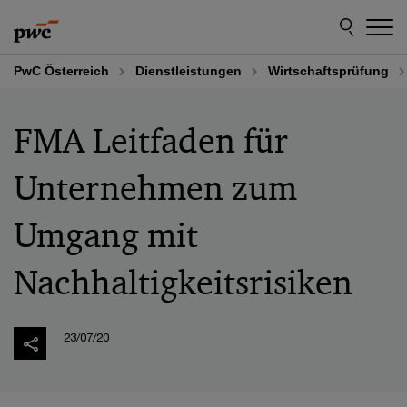
Skip
Skip
to
to
content
footer
PwC Österreich
Dienstleistungen
Wirtschaftsprüfung
FMA Leitfaden für
Unternehmen zum
Umgang mit
Nachhaltigkeitsrisiken
23/07/20