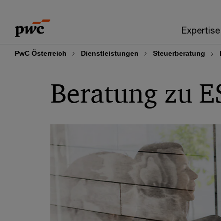
Skip
Skip
to
to
Expertise
content
footer
PwC Österreich
Dienstleistungen
Steuerberatung
Beratung zu 