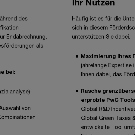
Ihr Nutzen
während des
Häufig ist es für die Un
fikation
sich in diesem Förderdsc
 zur Endabrechnung,
unterstützen Sie dabei.
esförderungen als
Maximierung Ihres 
jahrelange Expertise 
e bei:
Ihnen dabei, das För
Rasche grenzübersc
zialanalyse)
erprobte PwC Tool
 Auswahl von
Global R&D Incentiv
Kombinationen
Global Green Taxes &
entwickelte Tool umf