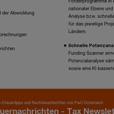
Förderprogramme in 8
nationaler Ebene und 
 der Abwicklung
Analyse bzw. schnell
für das jeweilige Pro
Ländern.
abrechnungen
Schnelle Potenzana
richten
Funding Scanner ermö
Potenzialanalyse säm
sowie eine KI-basiert
e Steuertipps und Rechtsnachrichten von PwC Österreich
uernachrichten - Tax Newslet