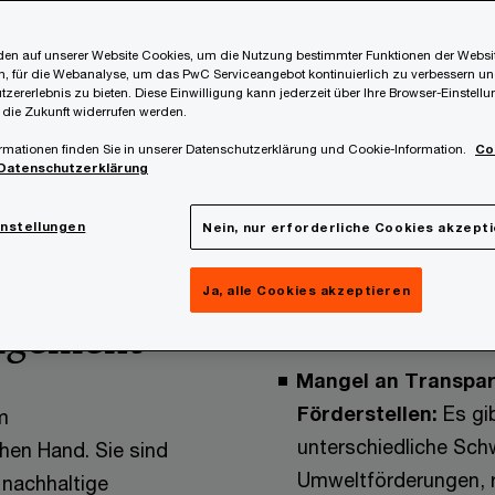
en auf unserer Website Cookies, um die Nutzung bestimmter Funktionen der Websi
, für die Webanalyse, um das PwC Serviceangebot kontinuierlich zu verbessern un
tzererlebnis zu bieten. Diese Einwilligung kann jederzeit über Ihre Browser-Einstell
 die Zukunft widerrufen werden.
rmationen finden Sie in unserer Datenschutzerklärung und Cookie-Information.
Co
Datenschutzerklärung
instellungen
Nein, nur erforderliche Cookies akzept
rungen im
Aus unserer Beratungspr
Ja, alle Cookies akzeptieren
folgende Herausforderun
agement
Mangel an Transpar
Förderstellen:
Es gib
m
unterschiedliche Sch
hen Hand. Sie sind
Umweltförderungen, r
 nachhaltige