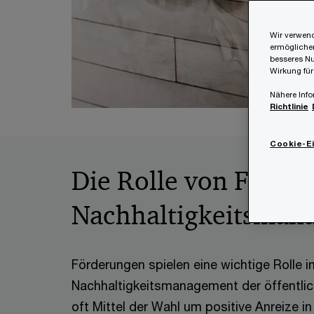
Wir verwend
ermöglichen
besseres Nu
Wirkung für
Nähere Info
Richtlinie
Cookie-E
Die Rolle von Förde
Nachhaltigkeitsman
Förderungen spielen eine wichtige Rolle i
Nachhaltigkeitsmanagement der öffentlic
oft Mittel der Wahl um positive Anreize in