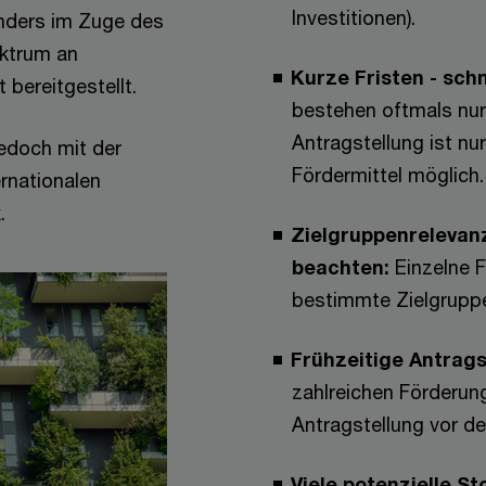
Investitionen).
onders im Zuge des
ektrum an
Kurze Fristen - sch
 bereitgestellt.
bestehen oftmals nur
Antragstellung ist nu
jedoch mit der
Fördermittel möglich.
ernationalen
x.
Zielgruppenrelevan
beachten:
Einzelne F
bestimmte Zielgruppe
Frühzeitige Antrags
zahlreichen Förderun
Antragstellung vor de
Viele potenzielle St