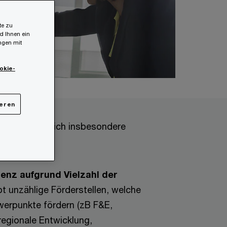
te zu
d Ihnen ein
ungen mit
okie-
ieren
axis zeigen sich insbesondere
gen:
enz aufgrund Vielzahl der
t unzählige Förderstellen, welche
werpunkte fördern (zB F&E,
egionale Entwicklung,