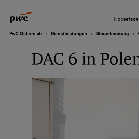
Skip
Skip
to
to
Expertise
content
footer
PwC Österreich
Dienstleistungen
Steuerberatung
DAC 6 in Pole