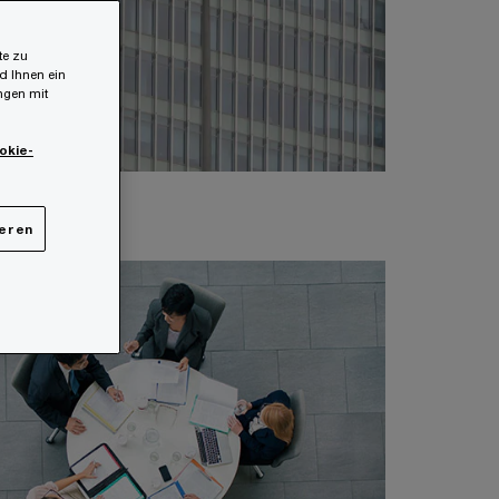
te zu
d Ihnen ein
ungen mit
okie-
ieren