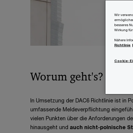
Wir verwend
ermöglichen
besseres Nu
Wirkung für
Nähere Info
Richtlinie
Cookie-E
Worum geht's?
In Umsetzung der DAC6 Richtlinie ist in P
umfassende Meldeverpflichtung eingeführ
vielen Punkten über die Anforderungen der
hinausgeht und
auch nicht-polnische St