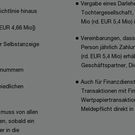
Vergabe eines Darleh
chtlinie hinaus
Tochtergesellschaft, 
Mio (rd. EUR 5,4 Mio)
 EUR 4,66 Mio])
Vereinbarungen, dass 
r Selbstanzeige
Person jährlich Zahl
(rd. EUR 5,4 Mio) erh
Geschäftspartner, Di
nznummern
Auch für Finanzdienst
iedlichen
Transaktionen mit Fi
Wertpapiertransaktio
Meldepflicht direkt i
 muss von allen
n, sobald ein
er in die