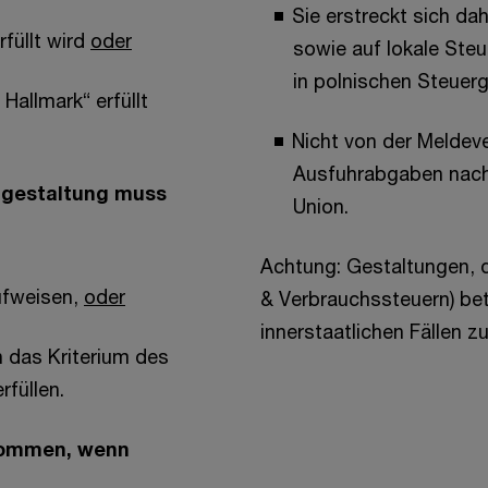
Sie erstreckt sich dah
füllt wird
oder
sowie auf lokale Steu
in polnischen Steuer
Hallmark“ erfüllt
Nicht von der Meldeve
Ausfuhrabgaben nach
rgestaltung muss
Union.
Achtung: Gestaltungen, d
ufweisen,
oder
& Verbrauchssteuern) bet
innerstaatlichen Fällen z
n das Kriterium des
rfüllen.
enommen, wenn