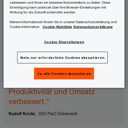
verbessern und Ihnen ein besseres Nutzererlebnis zu bieten. Diese
berichten (aus Investor:innen Sicht erfüllen dies
Einwilligung kann jederzeit über Ihre Browser-Einstellungen mit
Wirkung für die Zukunft widerrufen werden.
nur 37 % der Unternehmen).
Nähere Informationen finden Sie in unserer Datenschutzerklärung und
Cookie-Information.
Cookie-Richtlinie
Datenschutzerklärung
Cookie-Einstellungen
„Investor:innen erwarten klare
Nein, nur erforderliche Cookies akzeptieren
Kennzahlen, eine glaubwürdige
Governance und Nachweise,
Ja, alle Cookies akzeptieren
dass KI nachhaltig Kosten,
Produktivität und Umsatz
verbessert.“
Rudolf Krickl,
CEO PwC Österreich