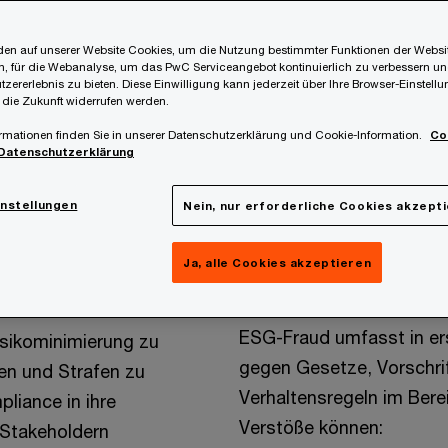
en auf unserer Website Cookies, um die Nutzung bestimmter Funktionen der Websi
, für die Webanalyse, um das PwC Serviceangebot kontinuierlich zu verbessern un
tzererlebnis zu bieten. Diese Einwilligung kann jederzeit über Ihre Browser-Einstell
 die Zukunft widerrufen werden.
rmationen finden Sie in unserer Datenschutzerklärung und Cookie-Information.
Co
Datenschutzerklärung
instellungen
Nein, nur erforderliche Cookies akzept
Ja, alle Cookies akzeptieren
Was ist ESG-F
tsleistung von
ards ist
ESG-Fraud umfasst in ers
isikominimierung zu
gegen Gesetze, Vorschrift
fen und Strafen zu
Verhaltensregeln im Bere
liance in ihre
Verstöße können:
 Stakeholdern