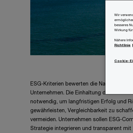
Wir verwend
ermöglichen
besseres Nu
Wirkung für
Nähere Info
Richtlinie
Cookie-E
ESG-Kriterien bewerten die Nachhaltigkei
Unternehmen. Die Einhaltung dieser Stand
notwendig, um langfristigen Erfolg und R
gewährleisten, Vergleichbarkeit zu schaf
vermeiden. Unternehmen sollen ESG-Comp
Strategie integrieren und transparent mit