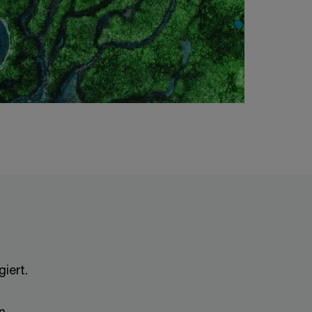
iert.
n