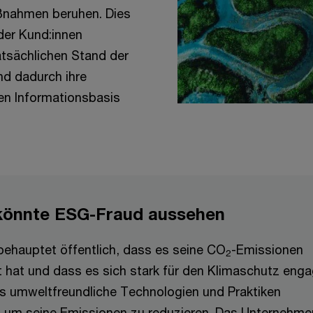
ßnahmen beruhen. Dies
der Kund:innen
atsächlichen Stand der
d dadurch ihre
en Informationsbasis
 könnte ESG-Fraud aussehen
ehauptet öffentlich, dass es seine CO
-Emissionen
2
t hat und dass es sich stark für den Klimaschutz engag
es umweltfreundliche Technologien und Praktiken
, um seine Emissionen zu reduzieren. Das Unternehme