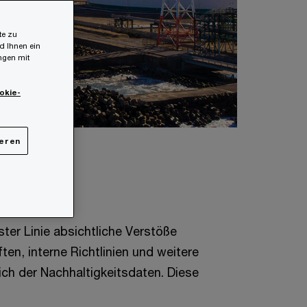
te zu
d Ihnen ein
ungen mit
okie-
ieren
raud?
ter Linie absichtliche Verstöße
en, interne Richtlinien und weitere
ich der Nachhaltigkeitsdaten. Diese