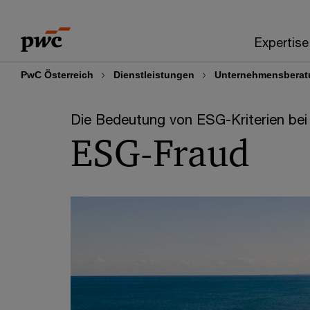
Skip
Skip
to
to
Expertise
content
footer
PwC Österreich
Dienstleistungen
Unternehmensberat
Die Bedeutung von ESG-Kriterien bei 
ESG-Fraud