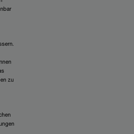
inbar
ssern.
innen
as
gen zu
ichen
kungen