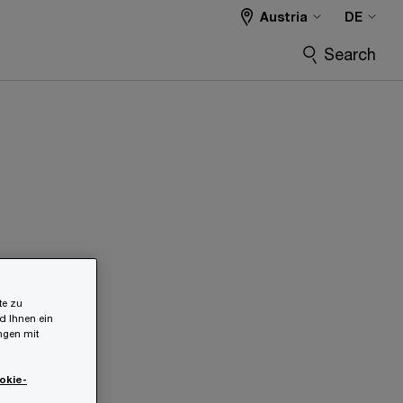
Austria
DE
Search
te zu
d Ihnen ein
ungen mit
okie-