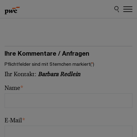
Skip
Skip
to
to
content
footer
Ihre Kommentare / Anfragen
Pflichtfelder sind mit Sternchen markiert(
*
)
Ihr Kontakt:
Barbara Redlein
Name
*
E-Mail
*