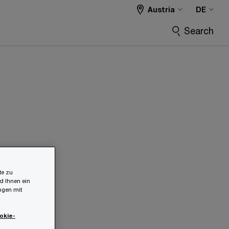
Austria
DE
Search
te zu
d Ihnen ein
ungen mit
okie-