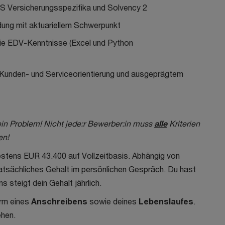
 Versicherungsspezifika und Solvency 2
dung mit aktuariellem Schwerpunkt
ie EDV-Kenntnisse (Excel und Python
 Kunden- und Serviceorientierung und ausgeprägtem
ein Problem! Nicht jede:r Bewerber:in muss
alle
Kriterien
en!
destens EUR 43.400 auf Vollzeitbasis.
Abhängig von
 tatsächliches Gehalt im persönlichen Gespräch. Du hast
 steigt dein Gehalt jährlich.
orm eines
Anschreibens
sowie deines
Lebenslaufes
.
ehen.