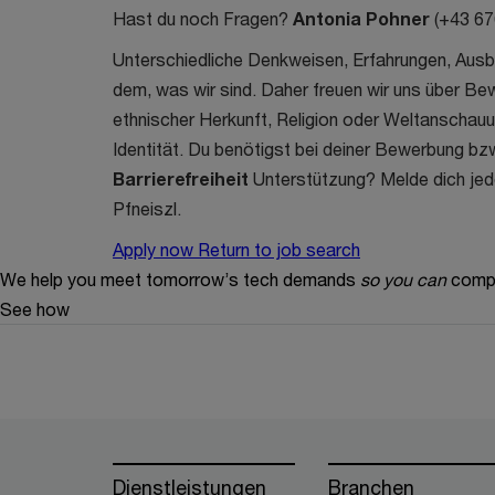
Hast du noch Fragen?
Antonia Pohner
(+43 67
Unterschiedliche Denkweisen, Erfahrungen, Ausb
dem, was wir sind. Daher freuen wir uns über Be
ethnischer Herkunft, Religion oder Weltanschauun
Identität. Du benötigst bei deiner Bewerbung bz
Barrierefreiheit
Unterstützung? Melde dich jed
Pfneiszl
.
Apply now
Return to job search
We help you meet tomorrow’s tech demands
so you can
compe
See how
Dienstleistungen
Branchen