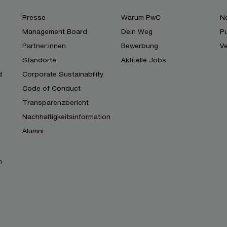
Presse
Warum PwC
Ne
Management Board
Dein Weg
Pu
Partner:innen
Bewerbung
V
Standorte
Aktuelle Jobs
d
Corporate Sustainability
Code of Conduct
Transparenzbericht
Nachhaltigkeitsinformation
Alumni
n