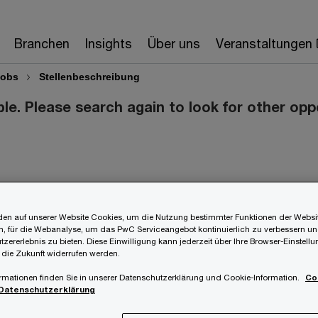
Branchen
Insights
Über uns
Veranstaltungen
Jobs
Stellenbeschreibung
ble. Please search again to look for other opp
matiker (w/m/d) für die
en auf unserer Website Cookies, um die Nutzung bestimmter Funktionen der Websi
, für die Webanalyse, um das PwC Serviceangebot kontinuierlich zu verbessern un
tzererlebnis zu bieten. Diese Einwilligung kann jederzeit über Ihre Browser-Einstell
 die Zukunft widerrufen werden.
rmationen finden Sie in unserer Datenschutzerklärung und Cookie-Information.
Co
Datenschutzerklärung
C Österreich ist mit rund 1500 Mitarbeitenden an 5
J