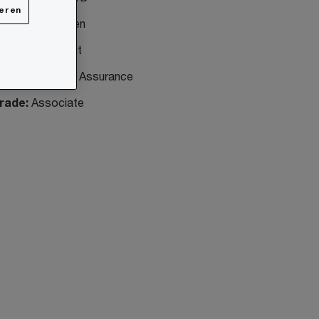
ieren
ocation(s):
Wien
ob type:
Vollzeit
ine of Service:
Assurance
rade:
Associate