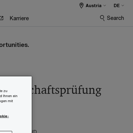
Austria
DE
Search
Karriere
ortunities.
 Wirtschaftsprüfung
te zu
d Ihnen ein
ungen mit
okie-
ob ID:
696091WD