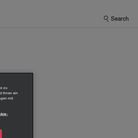
Search
te zu
d Ihnen ein
ngen mit
kie-