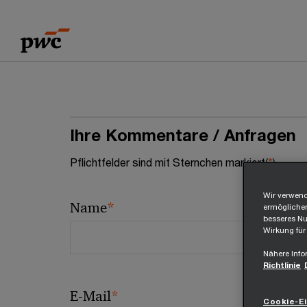
Skip
Skip
to
to
content
footer
Ihre Kommentare / Anfragen
Pflichtfelder sind mit Sternchen markiert(
*
)
Wir verwend
*
Name
ermöglichen
besseres Nut
Wirkung für
Nähere Info
Richtlinie
*
E-Mail
Cookie-Ei