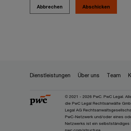
Abbrechen
Dienstleistungen
Über uns
Team
K
© 2021 - 2026 PwC. PwC Legal. All
die PwC Legal Rechtsanwälte GmbH
Legal AG Rechtsanwaltsgesellschaf
PwC-Netzwerk und/oder eines oder
Netzwerks ist ein selbstständiges 
pwc.com/structure.