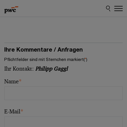
Skip
Skip
to
to
content
footer
Ihre Kommentare / Anfragen
Pflichtfelder sind mit Sternchen markiert(
*
)
Ihr Kontakt:
Philipp Gaggl
Name
*
E-Mail
*