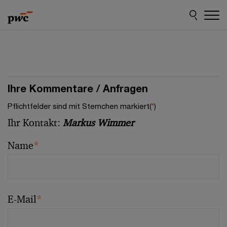
Skip
Skip
to
to
content
footer
Ihre Kommentare / Anfragen
Pflichtfelder sind mit Sternchen markiert(
*
)
Ihr Kontakt:
Markus Wimmer
Name
*
E-Mail
*