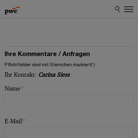
Skip
Skip
to
to
content
footer
Ihre Kommentare / Anfragen
Pflichtfelder sind mit Sternchen markiert(
*
)
Ihr Kontakt:
Carina Siess
Name
*
E-Mail
*