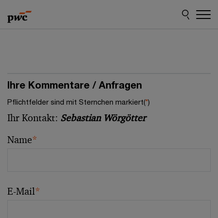
Skip
Skip
to
to
content
footer
Ihre Kommentare / Anfragen
Pflichtfelder sind mit Sternchen markiert(
*
)
Ihr Kontakt:
Sebastian Wörgötter
Name
*
E-Mail
*